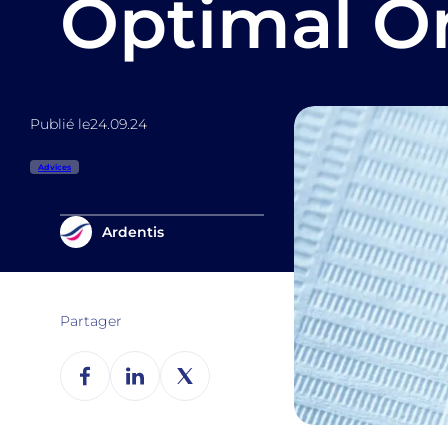
Optimal Or
Publié le
24.09.24
Advices
Ardentis
Partager