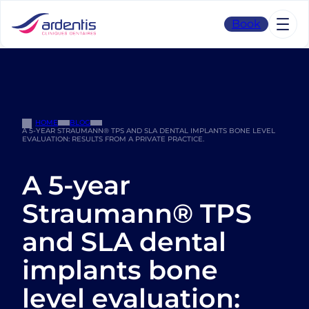
Skip
to
Book
content
HOME
BLOG
A 5-YEAR STRAUMANN® TPS AND SLA DENTAL IMPLANTS BONE LEVEL
EVALUATION: RESULTS FROM A PRIVATE PRACTICE.
A 5-year
Straumann® TPS
and SLA dental
implants bone
level evaluation: