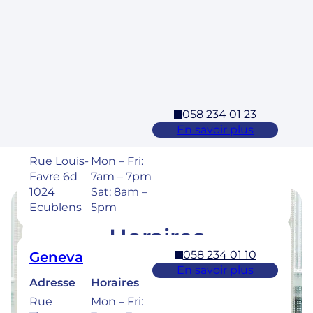
Adresse
Horaires
Rue des
Mon – Fri:
Laurelles 3
7am – 7pm
1304,
Sat: 8am –
Cossonay
5pm
058 234 01 23
Ecublens – EPFL
En savoir plus
Adresse
Horaires
Rue Louis-
Mon – Fri:
Favre 6d
7am – 7pm
1024
Sat: 8am –
Ecublens
5pm
Horaires
058 234 01 10
Geneva
Retrouvez les horaires de nos cliniques ci-
En savoir plus
dessous.
Adresse
Horaires
Rue
Mon – Fri: