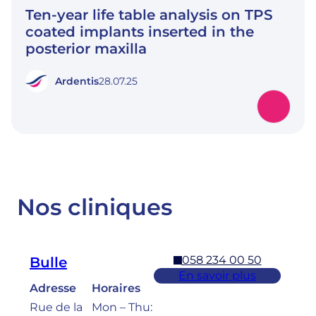
Ten-year life table analysis on TPS
coated implants inserted in the
posterior maxilla
Ardentis
28.07.25
Nos cliniques
058 234 00 50
Bulle
En savoir plus
Adresse
Horaires
Rue de la
Mon – Thu: