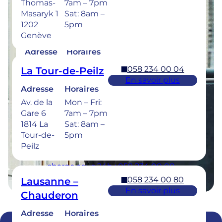
Thomas-
7am – 7pm
Masaryk 1
Sat: 8am –
1202
5pm
058 234 00 50
Bulle
Genève
En savoir plus
Adresse
Horaires
Rue de la
Mon –
058 234 00 04
La Tour-de-Peilz
Sionge 37
Thu: 7am –
En savoir plus
1630 Bulle
8pm
Adresse
Horaires
Fri: 7am –
Av. de la
Mon – Fri:
6pm
Gare 6
7am – 7pm
Sat: 8am –
1814 La
Sat: 8am –
5pm
Tour-de-
5pm
Peilz
Urgences dentaires : 7/7j pour une prise en
charge sous 24h : 058 234 00 00
058 234 00 80
Lausanne –
En savoir plus
Chauderon
Adresse
Horaires