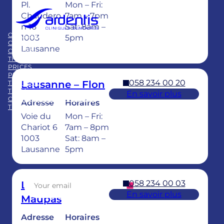
Pl.
Mon – Fri:
Chaudero
7am – 7pm
Member of
n 16
Sat: 8am –
Swiss Dental Clinics Group
OUR CARE
BLOG
1003
5pm
CLINICS
PUBLICATIONS
Lausanne
CAREER
FAQ
THE GROUP
PRICES
PRACTICE ACQUISITION
058 234 00 20
Lausanne – Flon
TRAINING
TEAM
En savoir plus
CHILDREN’S DENTAL CARE
Adresse
Horaires
TEETH WHITENING
Voie du
Mon – Fri:
Facebook
LinkedIn
Instagram
TikTok
YouTube
Chariot 6
7am – 8pm
1003
Sat: 8am –
Lausanne
5pm
Sign up for our newsletter
058 234 00 03
Lausanne –
En savoir plus
Maupas
Adresse
Horaires