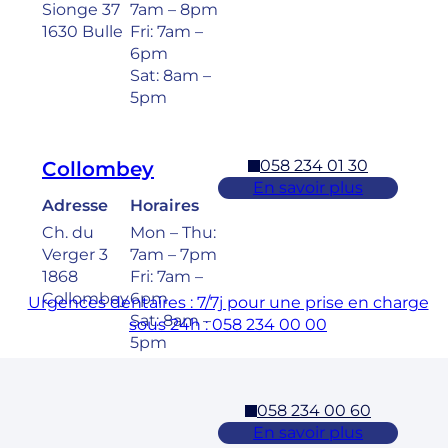
Sionge 37
7am – 8pm
1630 Bulle
Fri: 7am –
6pm
Sat: 8am –
5pm
058 234 01 30
Collombey
En savoir plus
Adresse
Horaires
Ch. du
Mon – Thu:
Verger 3
7am – 7pm
1868
Fri: 7am –
Collombey
6pm
Urgences dentaires : 7/7j pour une prise en charge
Sat: 8am –
sous 24h : 058 234 00 00
5pm
058 234 00 60
Cossonay
En savoir plus