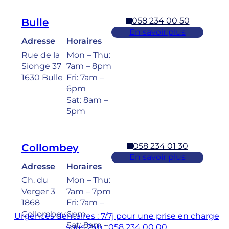
058 234 00 50
Bulle
En savoir plus
Adresse
Horaires
Rue de la
Mon – Thu:
Sionge 37
7am – 8pm
1630 Bulle
Fri: 7am –
6pm
Sat: 8am –
5pm
058 234 01 30
Collombey
En savoir plus
Adresse
Horaires
Ch. du
Mon – Thu:
Verger 3
7am – 7pm
1868
Fri: 7am –
Collombey
6pm
Urgences dentaires : 7/7j pour une prise en charge
Sat: 8am –
sous 24h : 058 234 00 00