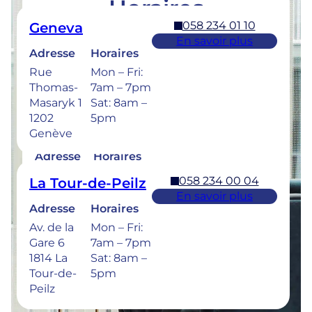
Horaires
058 234 01 10
Geneva
Retrouvez les horaires de nos cliniques ci-
En savoir plus
dessous.
Adresse
Horaires
Rue
Mon – Fri:
Thomas-
7am – 7pm
Masaryk 1
Sat: 8am –
1202
5pm
058 234 00 50
Bulle
Genève
En savoir plus
Adresse
Horaires
Rue de la
Mon –
058 234 00 04
La Tour-de-Peilz
Sionge 37
Thu: 7am –
En savoir plus
1630 Bulle
8pm
Adresse
Horaires
Fri: 7am –
Av. de la
Mon – Fri:
6pm
Gare 6
7am – 7pm
Sat: 8am –
1814 La
Sat: 8am –
5pm
Tour-de-
5pm
Peilz
Urgences dentaires : 7/7j pour une prise en