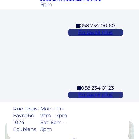
5pm
058 234 00 60
Cossonay
En savoir plus
Adresse
Horaires
Rue des
Mon – Fri:
Laurelles 3
7am – 7pm
1304,
Sat: 8am –
Cossonay
5pm
058 234 01 23
Ecublens – EPFL
En savoir plus
Adresse
Horaires
Rue Louis-
Mon – Fri:
Favre 6d
7am – 7pm
1024
Sat: 8am –
Ecublens
5pm