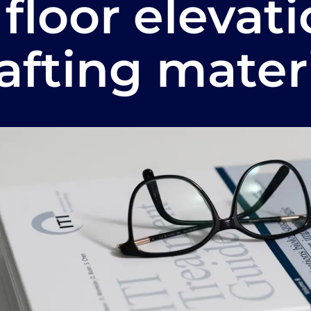
 floor elevat
afting materi