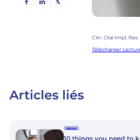
Clin. Oral Impl. Res. 
Télécharger Lectur
Articles liés
Advices
10 things you need to 