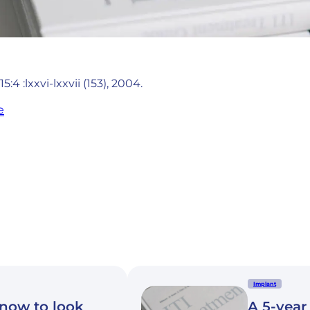
15:4 :lxxvi-lxxvii (153), 2004.
e
Implant
know to look
A 5-year 