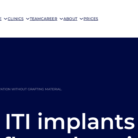
E
CLINICS
TEAM
CAREER
ABOUT
PRICES
EVATION WITHOUT GRAFTING MATERIAL.
 ITI implants