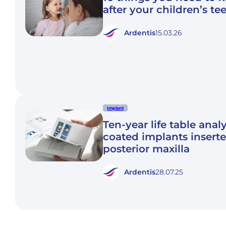
after your children’s te
Ardentis
15.03.26
Implant
Ten-year life table anal
coated implants inserte
posterior maxilla
Ardentis
28.07.25