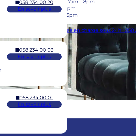
Mon – Thu: 7am – 8pm
058 234 00 20
Fri: 7am – 6pm
En savoir plus
Sat: 8am – 5pm
dentaires : 7/7j pour une prise en charge sous 24h : 058
058 234 00 03
En savoir plus
m
058 234 00 01
En savoir plus