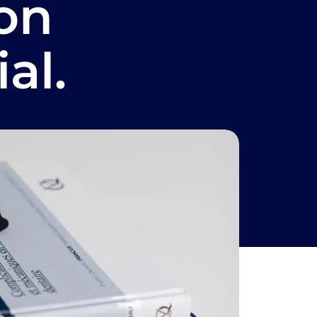
ion
al.