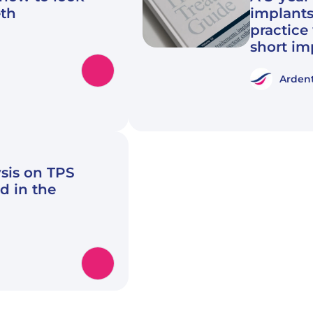
eth
implants
practice
short im
Ardent
ysis on TPS
d in the