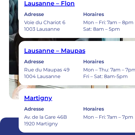
Rue de la Sionge 37
Lausanne – Flon
1630 Bulle
Adresse
Horaires
Voie du Chariot 6
Mon – Fri: 7am – 8pm
1003 Lausanne
Sat: 8am – 5pm
Urgences 
Lausanne – Maupas
Adresse
Horaires
Rue du Maupas 49
Mon – Thu: 7am – 7p
1004 Lausanne
Fri – Sat: 8am-5pm
Martigny
Adresse
Horaires
Av. de la Gare 46B
Mon – Fri: 7am – 7pm
1920 Martigny