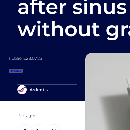
after sinus
without gr
Publié le
28.07.25
Implant
Ardentis
Partager