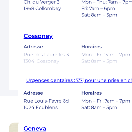
Ch. du Verger 3
Mon – Thu: 7am – 7p
1868 Collombey
Fri: 7am – 6pm
Sat: 8am – 5pm
Cossonay
Adresse
Horaires
Rue des Laurelles 3
Mon – Fri: 7am – 7pm
1304, Cossonay
Sat: 8am – 5pm
Urgences dentaires : 7/7j pour une prise en 
Ecublens – EPFL
Adresse
Horaires
Rue Louis-Favre 6d
Mon – Fri: 7am – 7pm
1024 Ecublens
Sat: 8am – 5pm
Geneva