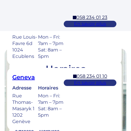
058 234 01 23
Ecublens – EPFL
En savoir plus
Adresse
Horaires
Rue Louis-
Mon – Fri:
Favre 6d
7am – 7pm
1024
Sat: 8am –
Ecublens
5pm
Horaires
058 234 01 10
Geneva
Retrouvez les horaires de nos cliniques ci-
En savoir plus
dessous.
Adresse
Horaires
Rue
Mon – Fri:
Thomas-
7am – 7pm
Masaryk 1
Sat: 8am –
1202
5pm
058 234 00 50
Bulle
Genève
En savoir plus