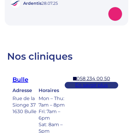
Ardentis
28.07.25
Nos cliniques
058 234 00 50
Bulle
En savoir plus
Adresse
Horaires
Rue de la
Mon – Thu:
Sionge 37
7am – 8pm
1630 Bulle
Fri: 7am –
6pm
Sat: 8am –
5pm