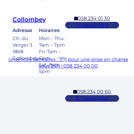
058 234 01 30
Collombey
En savoir plus
Adresse
Horaires
Ch. du
Mon – Thu:
Verger 3
7am – 7pm
1868
Fri: 7am –
Collombey
6pm
Urgences dentaires : 7/7j pour une prise en charge
Sat: 8am –
sous 24h : 058 234 00 00
5pm
058 234 00 60
Cossonay
En savoir plus
Adresse
Horaires
Rue des
Mon – Fri:
Laurelles 3
7am – 7pm
1304,
Sat: 8am –
Cossonay
5pm