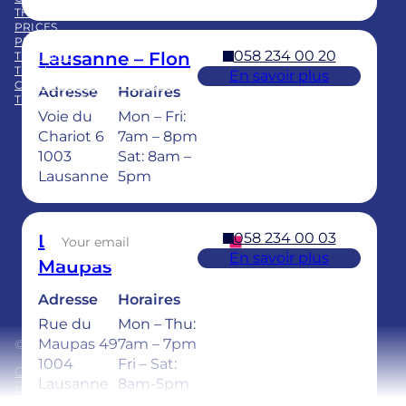
THE GROUP
PRICES
PRACTICE ACQUISITION
058 234 00 20
Lausanne – Flon
TRAINING
TEAM
En savoir plus
CHILDREN’S DENTAL CARE
Adresse
Horaires
TEETH WHITENING
Voie du
Mon – Fri:
Facebook
LinkedIn
Instagram
TikTok
YouTube
Chariot 6
7am – 8pm
1003
Sat: 8am –
Lausanne
5pm
Sign up for our newsletter
058 234 00 03
Lausanne –
En savoir plus
Maupas
Adresse
Horaires
Rue du
Mon – Thu:
Maupas 49
7am – 7pm
© 2026 Ardentis
1004
Fri – Sat:
General Terms and Conditions
Lausanne
8am-5pm
Privacy policy