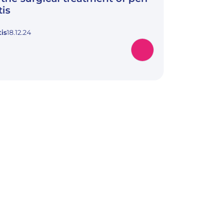
tis
is
18.12.24