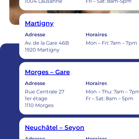
1004 Lausanne
Fri – Sat: 8am-5pm
Martigny
Adresse
Horaires
Av. de la Gare 46B
Mon – Fri: 7am – 7pm
1920 Martigny
OUR CARE
CLINICS
Morges – Gare
CAREER
THE GROUP
Adresse
Horaires
PRICES
Rue Centrale 27
Mon – Thu: 7am – 7p
1er étage
Fr – Sat: 8am – 5pm
Member of
Swiss Dental Clinics
1110 Morges
Group
Neuchâtel – Seyon
Adresse
Horaires