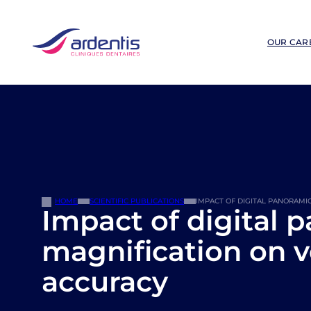
Skip
to
content
OUR CAR
HOME
SCIENTIFIC PUBLICATIONS
IMPACT OF DIGITAL PANORAM
Impact of digital 
magnification on 
accuracy