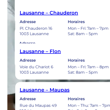
Lausanne – Chauderon
Adresse
Horaires
Pl. Chauderon 16
Mon – Fri: 7am – 7pm
Bulle
1003 Lausanne
Sat: 8am – 5pm
Adresse
Rue de la Sionge 37
Lausanne – Flon
1630 Bulle
Adresse
Horaires
Voie du Chariot 6
Mon – Fri: 7am – 8pm
1003 Lausanne
Sat: 8am – 5pm
Urgences 
Lausanne – Maupas
Adresse
Horaires
Rue du Maupas 49
Mon – Thu: 7am – 7p