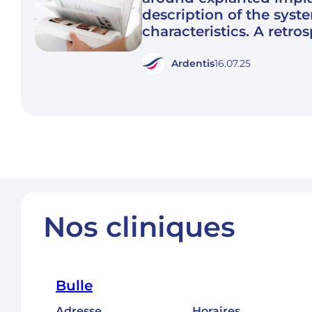
description of the syst
characteristics. A retro
Ardentis
16.07.25
Nos cliniques
Bulle
Adresse
Horaires