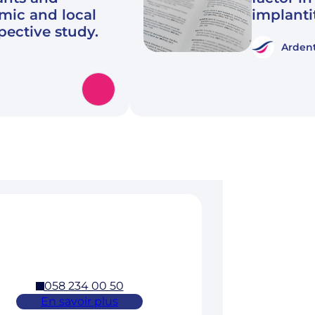
emic and local
implanti
spective study.
Ardent
058 234 00 50
En savoir plus