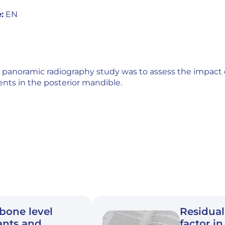
:
EN
s panoramic radiography study was to assess the impact 
nts in the posterior mandible.
bone level
Residual
ants and
factor in