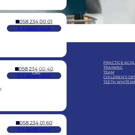
058 234 00 01
En savoir plus
BLOG
PRACTICE ACQU
PUBLICATIONS
TRAINING
058 234 00 40
FAQ
TEAM
En savoir plus
CHILDREN’S DE
TEETH WHITEN
m
058 234 01 60
En savoir plus