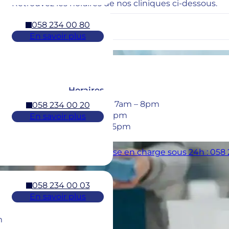
Retrouvez les horaires de nos cliniques ci-dessous.
058 234 00 80
En savoir plus
Horaires
Mon – Thu: 7am – 8pm
058 234 00 20
Fri: 7am – 6pm
En savoir plus
Sat: 8am – 5pm
dentaires : 7/7j pour une prise en charge sous 24h : 058
058 234 00 03
En savoir plus
m