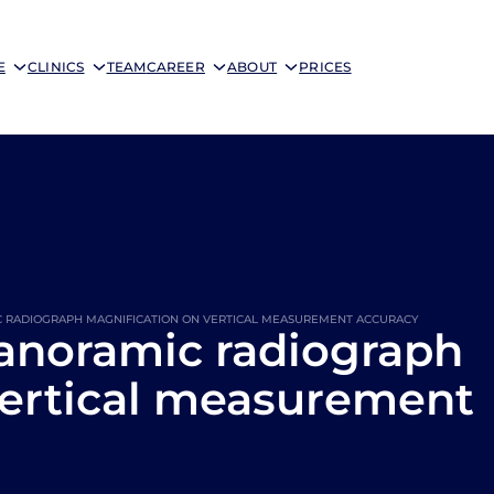
E
CLINICS
TEAM
CAREER
ABOUT
PRICES
IC RADIOGRAPH MAGNIFICATION ON VERTICAL MEASUREMENT ACCURACY
panoramic radiograph
vertical measurement