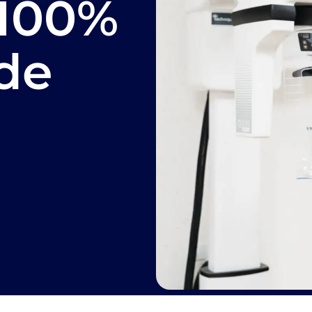
 100%
 de