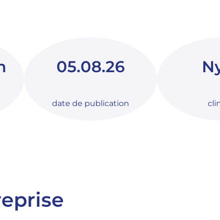
n
05.08.26
N
date de publication
cli
reprise