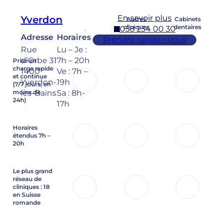
En savoir plus
Yverdon
Autres
Cabinets
cliniques
dentaires
058 234 00 30
Adresse
Horaires
Prendre rendez-vous
Rue
Lu – Je :
d’Orbe 31
7h – 20h
Prise en
charge rapide
1400
Ve : 7h –
et continue
Yverdon-
19h
(7/7 jours,
en
moins de
les-Bains
Sa : 8h-
24h)
17h
Horaires
étendus 7h –
20h
Le plus grand
réseau de
cliniques : 18
en Suisse
romande