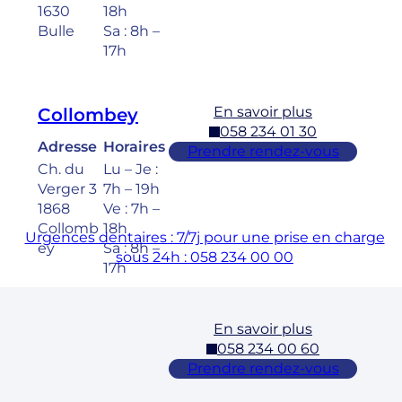
1630
18h
Bulle
Sa : 8h –
17h
En savoir plus
Collombey
058 234 01 30
Adresse
Horaires
Prendre rendez-vous
Ch. du
Lu – Je :
Verger 3
7h – 19h
1868
Ve : 7h –
Collomb
18h
Urgences dentaires : 7/7j pour une prise en charge
ey
Sa : 8h –
sous 24h : 058 234 00 00
17h
En savoir plus
Cossonay
058 234 00 60
Adresse
Horaires
Prendre rendez-vous
Rue des
Lu – Ve :