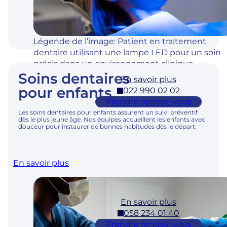
Rue du
Lu – Ve :
Seyon 10
7h – 19h
2000
Sa : sur
Neuchât
rendez-
Légende de l’image: Patient en traitement
el
vous
dentaire utilisant une lampe LED pour un soin
précis dans un environnement clinique
Soins dentaires
moderne.
En savoir plus
Nyon
pour enfants
022 990 02 02
Adresse
Horaires
Prendre rendez-vous
Rue de
Lu – Ve :
Les soins dentaires pour enfants assurent un suivi préventif
dès le plus jeune âge. Nos équipes accueillent les enfants avec
la
7h – 19h
douceur pour instaurer de bonnes habitudes dès le départ.
Morâche
Sa : 8h-
4B
17h
1260
En savoir plus
Nyon
En savoir plus
Pully
058 234 01 40
Adresse
Horaires
Prendre rendez-vous