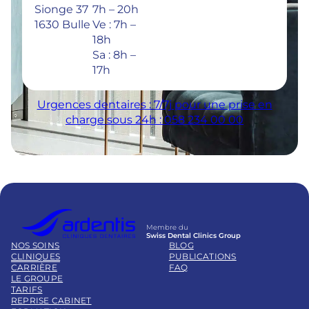
Sionge 37
7h – 20h
1630 Bulle
Ve : 7h –
18h
Sa : 8h –
17h
Urgences dentaires : 7/7j pour une prise en
charge sous 24h : 058 234 00 00
Membre du
Swiss Dental Clinics Group
NOS SOINS
BLOG
CLINIQUES
PUBLICATIONS
CARRIÈRE
FAQ
LE GROUPE
TARIFS
REPRISE CABINET