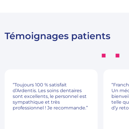
Témoignages patients
“Toujours 100 % satisfait
“Franch
d’Ardentis. Les soins dentaires
Un méd
sont excellents, le personnel est
bienveil
sympathique et très
telle q
professionnel ! Je recommande.”
d’y reto