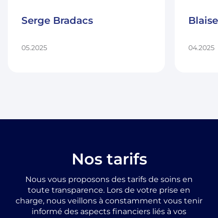
Serge Bradacs
Blais
05.2025
04.2025
Nos tarifs
Nous vous proposons des tarifs de soins en
toute transparence. Lors de votre prise en
charge, nous veillons à constamment vous tenir
informé des aspects financiers liés à vos