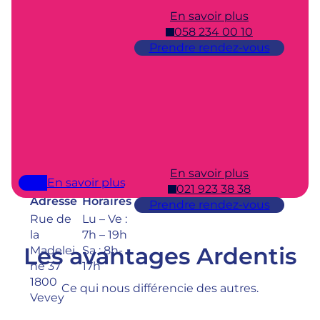
En savoir plus
Vevey
058 234 00 10
Adresse
Horaires
Prendre rendez-vous
Rue du
Lu – Ve :
Collège
7h – 19h
3
Sa : 8h-
1800
17h
Vevey
En savoir plus
Vevey-Gare
En savoir plus
021 923 38 38
Adresse
Horaires
Prendre rendez-vous
Rue de
Lu – Ve :
la
7h – 19h
Les avantages Ardentis
Madelei
Sa : 8h-
ne 37
17h
1800
Ce qui nous différencie des autres.
Vevey