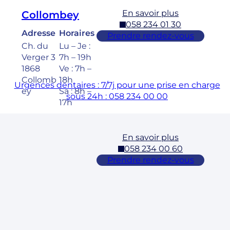
En savoir plus
Collombey
058 234 01 30
Adresse
Horaires
Prendre rendez-vous
Ch. du
Lu – Je :
Verger 3
7h – 19h
1868
Ve : 7h –
Collomb
18h
Urgences dentaires : 7/7j pour une prise en charge
ey
Sa : 8h –
sous 24h : 058 234 00 00
17h
En savoir plus
Cossonay
058 234 00 60
Adresse
Horaires
Prendre rendez-vous
Rue des
Lu – Ve :
Laurelles
7h – 19h
3 1304,
Sa : 8h –
Cossona
17h
y