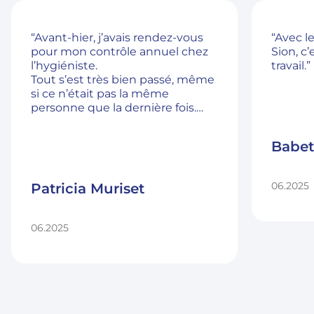
“Avant-hier, j’avais rendez-vous
“Avec l
pour mon contrôle annuel chez
Sion, c
l’hygiéniste.
travail.”
Tout s’est très bien passé, même
si ce n’était pas la même
personne que la dernière fois.
Je n’arrive toujours pas à me
détendre complètement dans
Babet
ce lieu, mais je sens que je suis
un peu plus calme à chaque
visite.”
06.2025
Patricia Muriset
06.2025