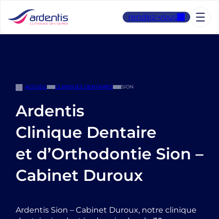
Aller
au
rendez-vous
contenu
ACCUEIL
CLINIQUES DENTAIRES
SION
Ardentis
Clinique Dentaire
et d’Orthodontie Sion –
Cabinet Duroux
Ardentis Sion – Cabinet Duroux, notre clinique