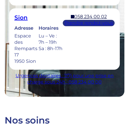
058 234 00 02
Sion
Prendre rendez-vous
Adresse
Horaires
Espace
Lu – Ve :
des
7h – 19h
Remparts
Sa : 8h-17h
17
1950 Sion
Urgences dentaires : 7/7j pour une prise en
charge sous 24h : 058 234 00 00
Nos soins