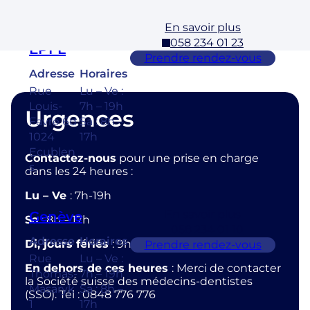
En savoir plus
Ecublens –
058 234 01 23
EPFL
Prendre rendez-vous
Adresse
Horaires
Rue
Lu – Ve :
Louis-
7h – 19h
Urgences
Favre 6d
Sa : 8h –
1024
17h
Ecublen
Contactez-nous
pour une prise en charge
s
dans les 24 heures :
Lu – Ve
: 7h-19h
En savoir plus
Genève
Sa
: 8h – 17h
058 234 01 10
Adresse
Horaires
Di, jours fériés
: 9h – 12h
Prendre rendez-vous
Rue
Lu – Ve :
En dehors de ces heures
: Merci de contacter
Thomas-
7h – 19h
la Société suisse des médecins-dentistes
Masaryk
Sa : 8h –
(SSO). Tél : 0848 776 776
1
17h