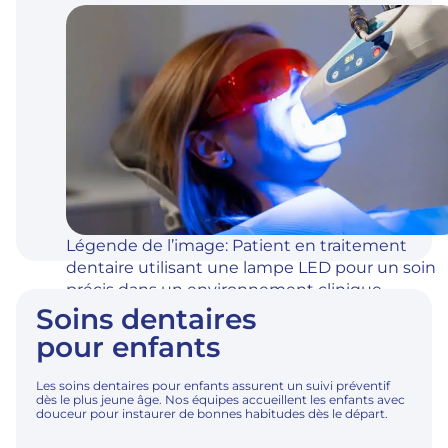
Légende de l’image: Patient en traitement
dentaire utilisant une lampe LED pour un soin
précis dans un environnement clinique
Soins dentaires
moderne.
pour enfants
Les soins dentaires pour enfants assurent un suivi préventif
dès le plus jeune âge. Nos équipes accueillent les enfants avec
douceur pour instaurer de bonnes habitudes dès le départ.