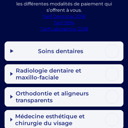
les différentes modalités de paiement qui
s’offrent à vous.
Tarif Dentotar 2018
Tarif 1994
Tarif Laboratoire 2018
Soins dentaires
Radiologie dentaire et
maxillo-faciale
Orthodontie et aligneurs
transparents
Médecine esthétique et
chirurgie du visage