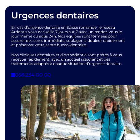
Urgences dentaires
En cas d’urgence dentaire en Suisse romande, le réseau
Ardentis vous accueille 7 jours sur 7 avec un rendez-vous le
jour même ou sous 24h. Nos équipes sont formées pour
assurer des soins immédiats, soulager la douleur rapidement
et préserver votre santé bucco-dentaire.
Nos cliniques dentaires et d’orthodontie sont prêtes à vous
recevoir rapidement, avec un accueil rassurant et des
traitements adaptés à chaque situation d’urgence dentaire.
058 234 00 00