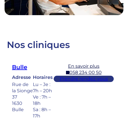
Nos cliniques
En savoir plus
Bulle
058 234 00 50
Adresse
Horaires
Prendre rendez-vous
Rue de
Lu – Je :
la Sionge
7h – 20h
37
Ve : 7h –
1630
18h
Bulle
Sa : 8h –
17h