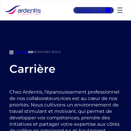
Aller
au
rendez-vous
contenu
ACCUEIL
REJOIGNEZ-NOUS
Carrière
Chez Ardentis, l’épanouissement professionnel
de nos collaborateurs.rices est au cœur de nos
priorités. Nous cultivons un environnement de
travail stimulant et motivant, qui permet de
développer vos compétences, prendre des
initiatives et partager votre expertise aux côtés
de collègues passionné.e.s et hautement