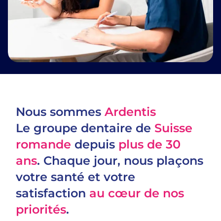
Nous sommes
Ardentis
Le groupe dentaire de
Suisse
romande
depuis
plus de 30
ans
. Chaque jour, nous plaçons
votre santé et votre
satisfaction
au cœur de nos
priorités
.