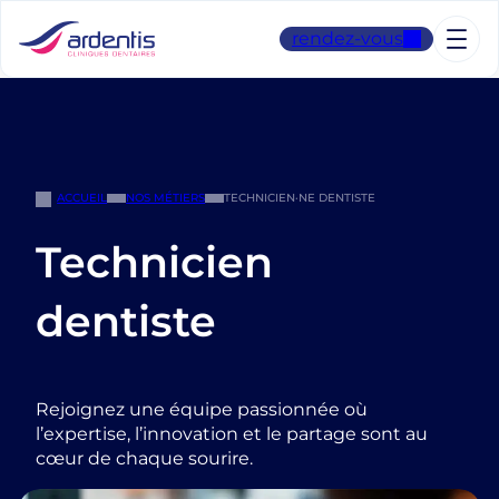
Aller
au
rendez-vous
contenu
ACCUEIL
NOS MÉTIERS
TECHNICIEN·NE DENTISTE
Technicien
dentiste
Rejoignez une équipe passionnée où
l’expertise, l’innovation et le partage sont au
cœur de chaque sourire.