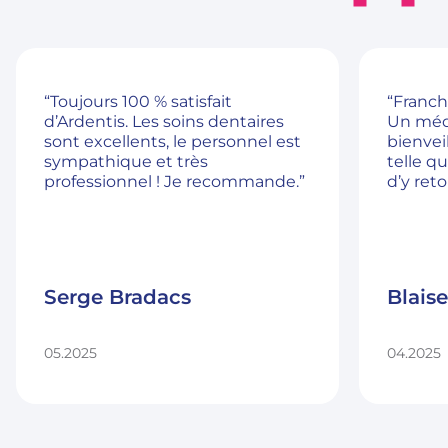
“Toujours 100 % satisfait
“Franch
d’Ardentis. Les soins dentaires
Un méd
sont excellents, le personnel est
bienveil
sympathique et très
telle q
professionnel ! Je recommande.”
d’y reto
Serge Bradacs
Blais
05.2025
04.2025