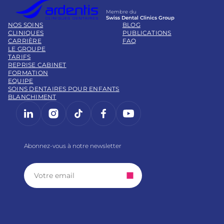
Membre du
Swiss Dental Clinics Group
NOS SOINS
BLOG
CLINIQUES
PUBLICATIONS
CARRIÈRE
FAQ
LE GROUPE
TARIFS
REPRISE CABINET
FORMATION
EQUIPE
SOINS DENTAIRES POUR ENFANTS
BLANCHIMENT
LinkedIn
Instagram
https://www.tiktok.com/@
Facebook
YouTube
Abonnez-vous à notre newsletter