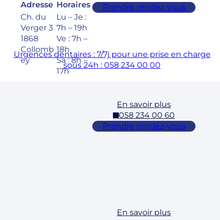
Adresse
Horaires
Prendre rendez-vous
Ch. du
Lu – Je :
Verger 3
7h – 19h
1868
Ve : 7h –
Collomb
18h
Urgences dentaires : 7/7j pour une prise en charge
ey
Sa : 8h –
sous 24h : 058 234 00 00
17h
En savoir plus
Cossonay
058 234 00 60
Adresse
Horaires
Prendre rendez-vous
Rue des
Lu – Ve :
Laurelles
7h – 19h
3 1304,
Sa : 8h –
Cossona
17h
y
En savoir plus
Ecublens –