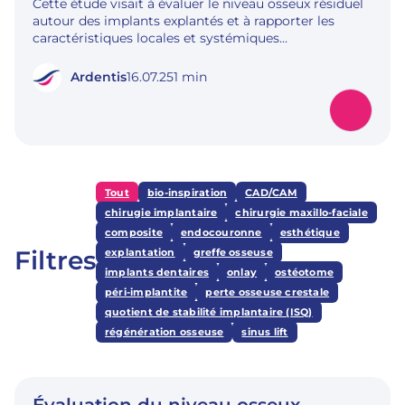
Cette étude visait à évaluer le niveau osseux résiduel
autour des implants explantés et à rapporter les
caractéristiques locales et systémiques…
Ardentis
16.07.25
1 min
Tout
bio-inspiration
CAD/CAM
chirugie implantaire
chirurgie maxillo-faciale
composite
endocouronne
esthétique
Filtres
explantation
greffe osseuse
implants dentaires
onlay
ostéotome
péri-implantite
perte osseuse crestale
quotient de stabilité implantaire (ISQ)
régénération osseuse
sinus lift
Évaluation du niveau osseux