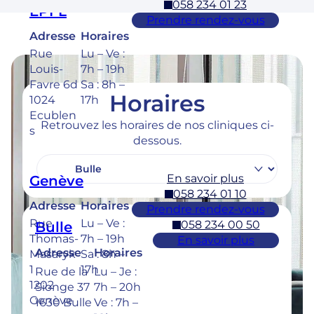
058 234 01 23
EPFL
Prendre rendez-vous
Adresse
Horaires
Rue
Lu – Ve :
Louis-
7h – 19h
Favre 6d
Sa : 8h –
Horaires
1024
17h
Ecublen
Retrouvez les horaires de nos cliniques ci-
s
dessous.
En savoir plus
Genève
058 234 01 10
Adresse
Horaires
Prendre rendez-vous
Rue
Lu – Ve :
058 234 00 50
Bulle
Thomas-
7h – 19h
En savoir plus
Adresse
Horaires
Masaryk
Sa : 8h –
1
17h
Rue de la
Lu – Je :
1202
Sionge 37
7h – 20h
Genève
1630 Bulle
Ve : 7h –