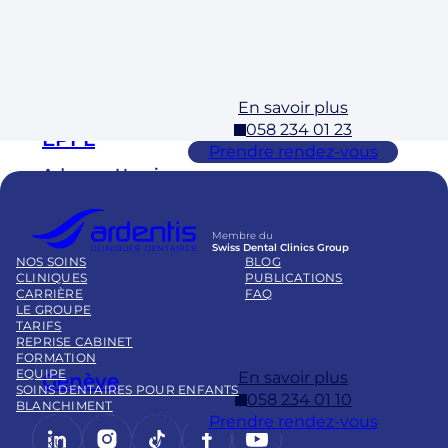
Cossona
17h
y
En savoir plus
Ecublens –
058 234 01 23
EPFL
Prendre rendez-vous
Adresse
Horaires
Rue
Lu – Ve :
Louis-
7h – 19h
Membre du
Favre 6d
Sa : 8h –
Swiss Dental Clinics Group
NOS SOINS
BLOG
1024
17h
CLINIQUES
PUBLICATIONS
Ecublen
CARRIÈRE
FAQ
s
LE GROUPE
TARIFS
REPRISE CABINET
FORMATION
EQUIPE
En savoir plus
Genève
SOINS DENTAIRES POUR ENFANTS
058 234 01 10
BLANCHIMENT
Adresse
Horaires
Prendre rendez-vous
LinkedIn
Instagram
https://www.tiktok.com/@
Facebook
YouTube
Rue
Lu – Ve :