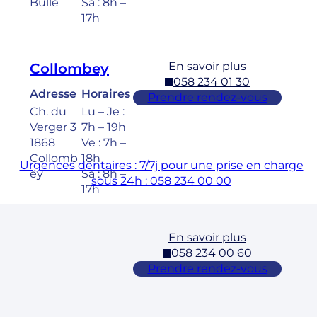
Bulle
Sa : 8h –
17h
En savoir plus
Collombey
058 234 01 30
Adresse
Horaires
Prendre rendez-vous
Ch. du
Lu – Je :
Verger 3
7h – 19h
1868
Ve : 7h –
Collomb
18h
Urgences dentaires : 7/7j pour une prise en charge
ey
Sa : 8h –
sous 24h : 058 234 00 00
17h
En savoir plus
Cossonay
058 234 00 60
Adresse
Horaires
Prendre rendez-vous
Rue des
Lu – Ve :
Laurelles
7h – 19h
3 1304,
Sa : 8h –