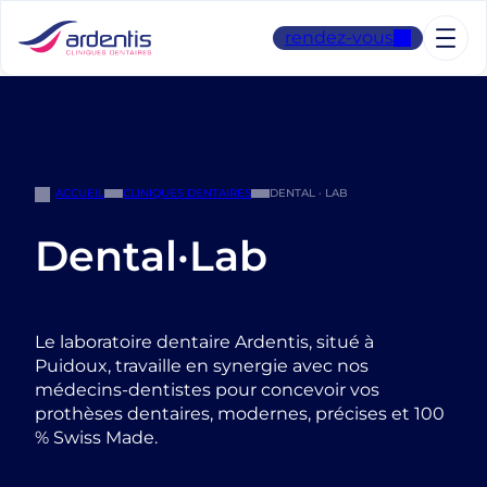
Aller
au
rendez-vous
contenu
ACCUEIL
CLINIQUES DENTAIRES
DENTAL · LAB
Dental·Lab
Le laboratoire dentaire Ardentis, situé à
Puidoux, travaille en synergie avec nos
médecins-dentistes pour concevoir vos
prothèses dentaires, modernes, précises et 100
% Swiss Made.