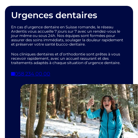
Urgences dentaires
En cas d’urgence dentaire en Suisse romande, le réseau
Ardentis vous accueille 7 jours sur 7 avec un rendez-vous le
jour même ou sous 24h. Nos équipes sont formées pour
assurer des soins immédiats, soulager la douleur rapidement
et préserver votre santé bucco-dentaire.
Nos cliniques dentaires et d’orthodontie sont prêtes à vous
recevoir rapidement, avec un accueil rassurant et des
traitements adaptés à chaque situation d’urgence dentaire.
058 234 00 00