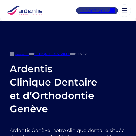
Aller
au
rendez-vous
contenu
ACCUEIL
CLINIQUES DENTAIRES
GENÈVE
Ardentis
Clinique Dentaire
et d’Orthodontie
Genève
Ardentis Genève, notre clinique dentaire située