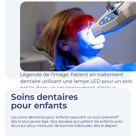
Légende de l’image: Patient en traitement
dentaire utilisant une lampe LED pour un soin
précis dans un environnement clinique
Soins dentaires
moderne.
pour enfants
Les soins dentaires pour enfants assurent un suivi préventif
dès le plus jeune âge. Nos équipes accueillent les enfants avec
douceur pour instaurer de bonnes habitudes dès le départ.