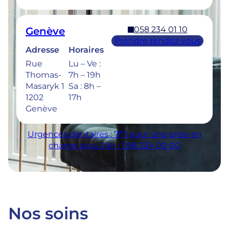
058 234 01 10
Genève
Prendre rendez-vous
Adresse
Horaires
Rue
Lu – Ve :
Thomas-
7h – 19h
Masaryk 1
Sa : 8h –
1202
17h
Genève
Urgences dentaires : 7/7j pour une prise en
charge sous 24h : 058 234 00 00
Nos soins