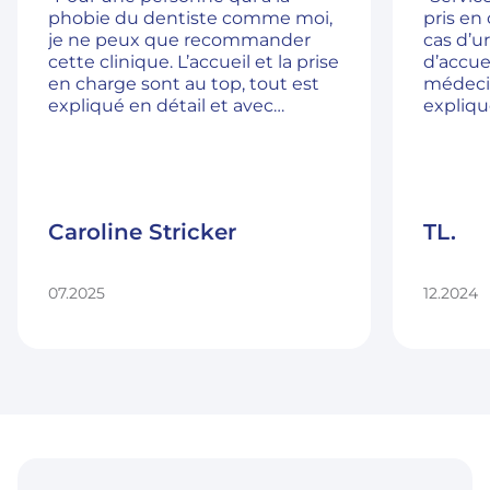
phobie du dentiste comme moi,
pris en
je ne peux que recommander
cas d’u
cette clinique. L’accueil et la prise
d’accuei
en charge sont au top, tout est
médecin
expliqué en détail et avec
expliqu
beaucoup de gentillesse.”
!!”
Caroline Stricker
TL.
07.2025
12.2024