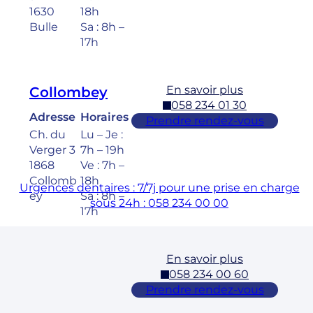
1630
18h
Bulle
Sa : 8h –
17h
En savoir plus
Collombey
058 234 01 30
Adresse
Horaires
Prendre rendez-vous
Ch. du
Lu – Je :
Verger 3
7h – 19h
1868
Ve : 7h –
Collomb
18h
Urgences dentaires : 7/7j pour une prise en charge
ey
Sa : 8h –
sous 24h : 058 234 00 00
17h
En savoir plus
Cossonay
058 234 00 60
Adresse
Horaires
Prendre rendez-vous
Rue des
Lu – Ve :