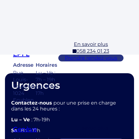
Laurelles
7h – 19h
3 1304,
Sa : 8h –
Cossona
17h
y
En savoir plus
Ecublens –
058 234 01 23
EPFL
Prendre rendez-vous
Adresse
Horaires
Rue
Lu – Ve :
Louis-
7h – 19h
Urgences
Favre 6d
Sa : 8h –
1024
17h
Ecublen
Contactez-nous
pour une prise en charge
s
dans les 24 heures :
Lu – Ve
: 7h-19h
En savoir plus
Genève
Sa
: 8h – 17h
058 234 01 10