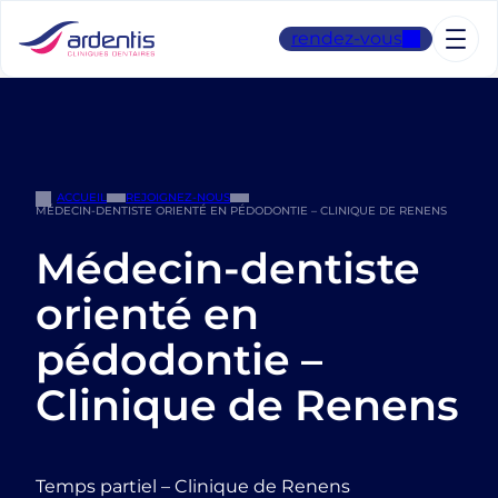
Aller
au
rendez-vous
contenu
ACCUEIL
REJOIGNEZ-NOUS
MÉDECIN-DENTISTE ORIENTÉ EN PÉDODONTIE – CLINIQUE DE RENENS
Médecin-dentiste
orienté en
pédodontie –
Clinique de Renens
Temps partiel – Clinique de Renens