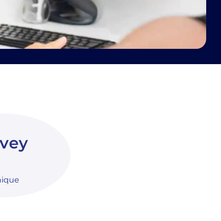
vey
nique