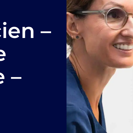
ien –
e
 –