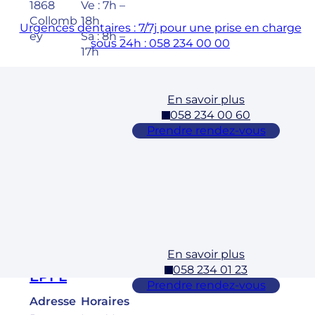
1868
Ve : 7h –
Collomb
18h
Urgences dentaires : 7/7j pour une prise en charge
ey
Sa : 8h –
sous 24h : 058 234 00 00
17h
En savoir plus
Cossonay
058 234 00 60
Adresse
Horaires
Prendre rendez-vous
Rue des
Lu – Ve :
Laurelles
7h – 19h
3 1304,
Sa : 8h –
Cossona
17h
y
En savoir plus
Ecublens –
058 234 01 23
EPFL
Prendre rendez-vous
Adresse
Horaires