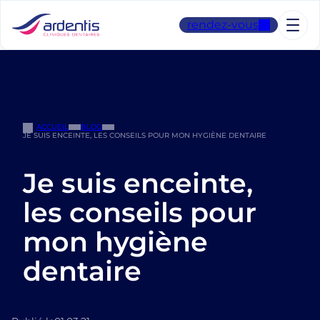
Aller
au
rendez-vous
contenu
ACCUEIL
BLOG
JE SUIS ENCEINTE, LES CONSEILS POUR MON HYGIÈNE DENTAIRE
Je suis enceinte,
les conseils pour
mon hygiène
dentaire