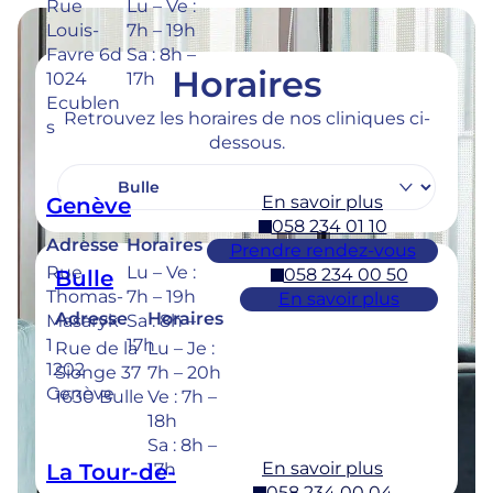
Rue
Lu – Ve :
Louis-
7h – 19h
Favre 6d
Sa : 8h –
Horaires
1024
17h
Ecublen
Retrouvez les horaires de nos cliniques ci-
s
dessous.
En savoir plus
Genève
058 234 01 10
Adresse
Horaires
Prendre rendez-vous
Rue
Lu – Ve :
058 234 00 50
Bulle
Thomas-
7h – 19h
En savoir plus
Adresse
Horaires
Masaryk
Sa : 8h –
1
17h
Rue de la
Lu – Je :
1202
Sionge 37
7h – 20h
Genève
1630 Bulle
Ve : 7h –
18h
Sa : 8h –
En savoir plus
La Tour-de-
17h
058 234 00 04