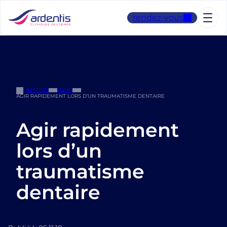
Aller
au
rendez-vous
contenu
ACCUEIL
BLOG
AGIR RAPIDEMENT LORS D’UN TRAUMATISME DENTAIRE
Agir rapidement
lors d’un
traumatisme
dentaire