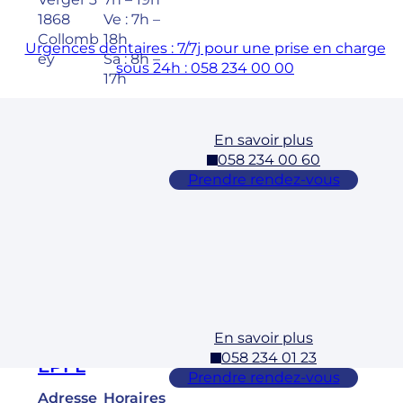
1868
Ve : 7h –
Collomb
18h
Urgences dentaires : 7/7j pour une prise en charge
ey
Sa : 8h –
sous 24h : 058 234 00 00
17h
En savoir plus
Cossonay
058 234 00 60
Adresse
Horaires
Prendre rendez-vous
Rue des
Lu – Ve :
Laurelles
7h – 19h
3 1304,
Sa : 8h –
Cossona
17h
y
En savoir plus
Ecublens –
058 234 01 23
EPFL
Prendre rendez-vous
Adresse
Horaires