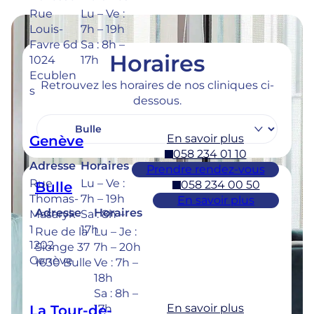
Rue
Lu – Ve :
Louis-
7h – 19h
Favre 6d
Sa : 8h –
Horaires
1024
17h
Ecublen
Retrouvez les horaires de nos cliniques ci-
s
dessous.
En savoir plus
Genève
058 234 01 10
Adresse
Horaires
Prendre rendez-vous
Rue
Lu – Ve :
058 234 00 50
Bulle
Thomas-
7h – 19h
En savoir plus
Adresse
Horaires
Masaryk
Sa : 8h –
1
17h
Rue de la
Lu – Je :
1202
Sionge 37
7h – 20h
Genève
1630 Bulle
Ve : 7h –
18h
Sa : 8h –
En savoir plus
La Tour-de-
17h