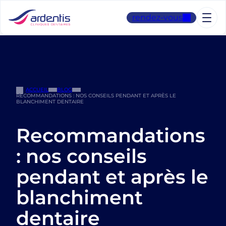
Aller
au
rendez-vous
contenu
ACCUEIL
BLOG
RECOMMANDATIONS : NOS CONSEILS PENDANT ET APRÈS LE
BLANCHIMENT DENTAIRE
Recommandations
: nos conseils
pendant et après le
blanchiment
dentaire