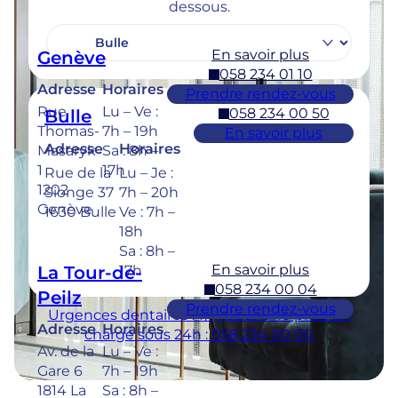
dessous.
En savoir plus
Genève
058 234 01 10
Adresse
Horaires
Prendre rendez-vous
Rue
Lu – Ve :
058 234 00 50
Bulle
Thomas-
7h – 19h
En savoir plus
Adresse
Horaires
Masaryk
Sa : 8h –
1
17h
Rue de la
Lu – Je :
1202
Sionge 37
7h – 20h
Genève
1630 Bulle
Ve : 7h –
18h
Sa : 8h –
En savoir plus
La Tour-de-
17h
058 234 00 04
Peilz
Prendre rendez-vous
Urgences dentaires : 7/7j pour une prise en
Adresse
Horaires
charge sous 24h : 058 234 00 00
Av. de la
Lu – Ve :
Gare 6
7h – 19h
1814 La
Sa : 8h –