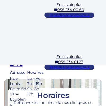
En savoir plus
Cossonay
058 234 00 60
Adresse
Horaires
Prendre rendez-vous
Rue des
Lu – Ve :
Laurelles
7h – 19h
3 1304,
Sa : 8h –
Cossona
17h
y
En savoir plus
Ecublens –
058 234 01 23
EPFL
Prendre rendez-vous
Adresse
Horaires
Rue
Lu – Ve :
Louis-
7h – 19h
Favre 6d
Sa : 8h –
Horaires
1024
17h
Ecublen
Retrouvez les horaires de nos cliniques ci-
s