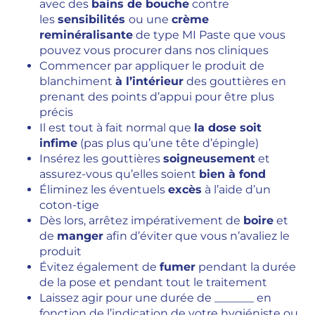
avec des
bains de bouche
contre
les
sensibilités
ou une
crème
reminéralisante
de type MI Paste que vous
pouvez vous procurer dans nos cliniques
Commencer par appliquer le produit de
blanchiment
à l’intérieur
des gouttières en
prenant des points d’appui pour être plus
précis
Il est tout à fait normal que
la dose soit
infime
(pas plus qu’une tête d’épingle)
Insérez les gouttières
soigneusement
et
assurez-vous qu’elles soient
bien à fond
Éliminez les éventuels
excès
à l’aide d’un
coton-tige
Dès lors, arrêtez impérativement de
boire
et
de
manger
afin d’éviter que vous n’avaliez le
produit
Évitez également de
fumer
pendant la durée
de la pose et pendant tout le traitement
Laissez agir pour une durée de _______ en
fonction de l’indication de votre hygiéniste ou