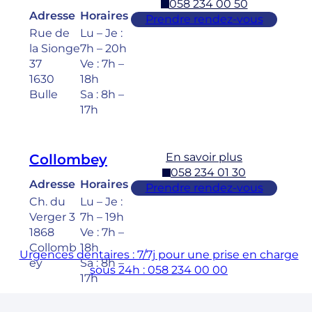
058 234 00 50
Adresse
Horaires
Prendre rendez-vous
Rue de
Lu – Je :
la Sionge
7h – 20h
37
Ve : 7h –
1630
18h
Bulle
Sa : 8h –
17h
En savoir plus
Collombey
058 234 01 30
Adresse
Horaires
Prendre rendez-vous
Ch. du
Lu – Je :
Verger 3
7h – 19h
1868
Ve : 7h –
Collomb
18h
Urgences dentaires : 7/7j pour une prise en charge
ey
Sa : 8h –
sous 24h : 058 234 00 00
17h