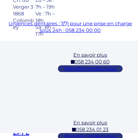
Ch. du
Lu – Je :
Verger 3
7h – 19h
1868
Ve : 7h –
Collomb
18h
Urgences dentaires : 7/7j pour une prise en charge
ey
Sa : 8h –
sous 24h : 058 234 00 00
17h
En savoir plus
Cossonay
058 234 00 60
Adresse
Horaires
Prendre rendez-vous
Rue des
Lu – Ve :
Laurelles
7h – 19h
3 1304,
Sa : 8h –
Cossona
17h
y
En savoir plus
Ecublens –
058 234 01 23
EPFL
Prendre rendez-vous