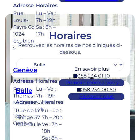
Adresse
Horaires
Rue
Lu – Ve :
Louis-
7h – 19h
Favre 6d
Sa : 8h –
Horaires
1024
17h
Ecublen
Retrouvez les horaires de nos cliniques ci-
s
dessous.
En savoir plus
Genève
058 234 01 10
Adresse
Horaires
Prendre rendez-vous
Rue
Lu – Ve :
058 234 00 50
Bulle
Thomas-
7h – 19h
En savoir plus
Adresse
Horaires
Masaryk
Sa : 8h –
1
17h
Rue de la
Lu – Je :
1202
Sionge 37
7h – 20h
Genève
1630 Bulle
Ve : 7h –
18h
Sa : 8h –