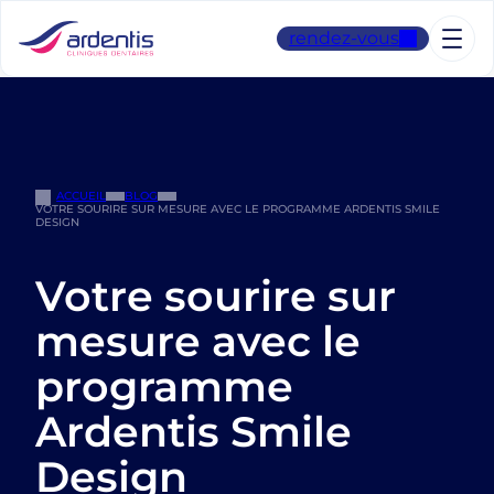
Aller
au
rendez-vous
contenu
ACCUEIL
BLOG
VOTRE SOURIRE SUR MESURE AVEC LE PROGRAMME ARDENTIS SMILE
DESIGN
Votre sourire sur
mesure avec le
programme
Ardentis Smile
Design