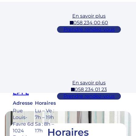
En savoir plus
Cossonay
058 234 00 60
Adresse
Horaires
Prendre rendez-vous
Rue des
Lu – Ve :
Laurelles
7h – 19h
3 1304,
Sa : 8h –
Cossona
17h
y
En savoir plus
Ecublens –
058 234 01 23
EPFL
Prendre rendez-vous
Adresse
Horaires
Rue
Lu – Ve :
Louis-
7h – 19h
Favre 6d
Sa : 8h –
Horaires
1024
17h