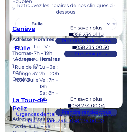
Ecublen
Retrouvez les horaires de nos cliniques ci-
s
dessous.
En savoir plus
Genève
058 234 01 10
Adresse
Horaires
Prendre rendez-vous
Rue
Lu – Ve :
058 234 00 50
Bulle
Thomas-
7h – 19h
En savoir plus
Adresse
Horaires
Masaryk
Sa : 8h –
1
17h
Rue de la
Lu – Je :
1202
Sionge 37
7h – 20h
Genève
1630 Bulle
Ve : 7h –
18h
Sa : 8h –
En savoir plus
La Tour-de-
17h
058 234 00 04
Peilz
Prendre rendez-vous
Urgences dentaires : 7/7j pour une prise en
Adresse
Horaires
charge sous 24h : 058 234 00 00
Av. de la
Lu – Ve :