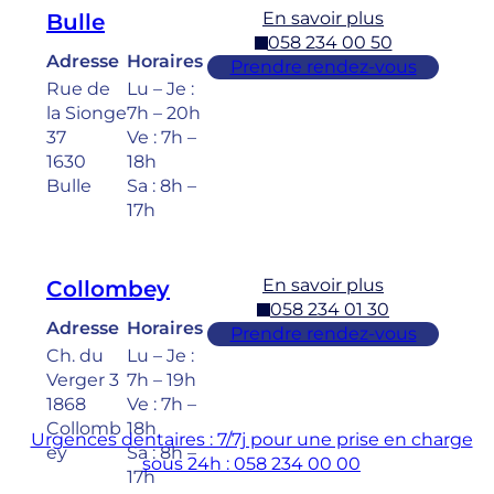
En savoir plus
Bulle
058 234 00 50
Adresse
Horaires
Prendre rendez-vous
Rue de
Lu – Je :
la Sionge
7h – 20h
37
Ve : 7h –
1630
18h
Bulle
Sa : 8h –
17h
En savoir plus
Collombey
058 234 01 30
Adresse
Horaires
Prendre rendez-vous
Ch. du
Lu – Je :
Verger 3
7h – 19h
1868
Ve : 7h –
Collomb
18h
Urgences dentaires : 7/7j pour une prise en charge
ey
Sa : 8h –
sous 24h : 058 234 00 00
17h