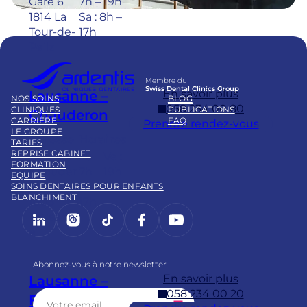
Gare 6
7h – 19h
1814 La
Sa : 8h –
Tour-de-
17h
Peilz
Membre du
Swiss Dental Clinics Group
En savoir plus
Lausanne –
NOS SOINS
BLOG
058 234 00 80
CLINIQUES
PUBLICATIONS
Chauderon
CARRIÈRE
FAQ
Prendre rendez-vous
LE GROUPE
Adresse
Horaires
TARIFS
REPRISE CABINET
Pl.
Lu – Ve :
FORMATION
Chauder
7h – 19h
EQUIPE
on 16
Sa : 8h –
SOINS DENTAIRES POUR ENFANTS
BLANCHIMENT
1003
17h
LinkedIn
Instagram
https://www.tiktok.com/@
Facebook
YouTube
Lausann
e
Abonnez-vous à notre newsletter
En savoir plus
Lausanne –
058 234 00 20
Flon