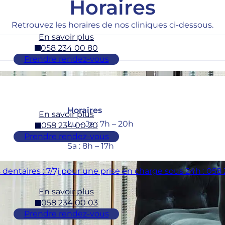
Horaires
Retrouvez les horaires de nos cliniques ci-dessous.
En savoir plus
058 234 00 80
Prendre rendez-vous
Horaires
En savoir plus
Lu – Je : 7h – 20h
058 234 00 20
Ve : 7h – 18h
Prendre rendez-vous
Sa : 8h – 17h
dentaires : 7/7j pour une prise en charge sous 24h : 058
En savoir plus
058 234 00 03
Prendre rendez-vous