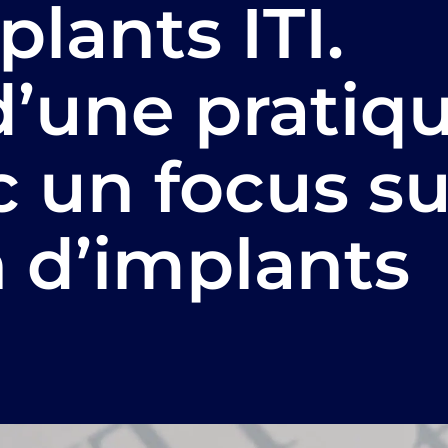
lants ITI.
d’une pratiq
c un focus su
on d’implants