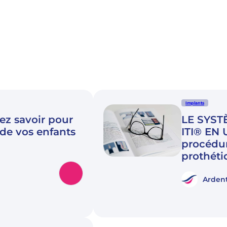
Implants
ez savoir pour
LE SYST
 de vos enfants
ITI® EN
procédur
prothéti
Ardent