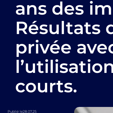
ans des imp
Résultats 
privée ave
l’utilisati
courts.
Publié le
28.07.25