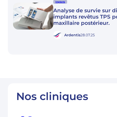
Implants
Analyse de survie sur d
implants revêtus TPS p
maxillaire postérieur.
Ardentis
28.07.25
Nos cliniques