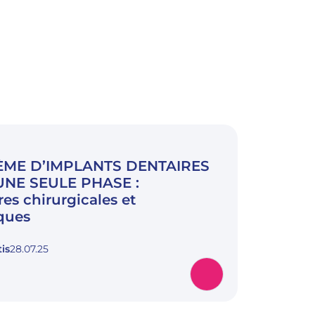
ÈME D’IMPLANTS DENTAIRES
 UNE SEULE PHASE :
es chirurgicales et
ques
is
28.07.25