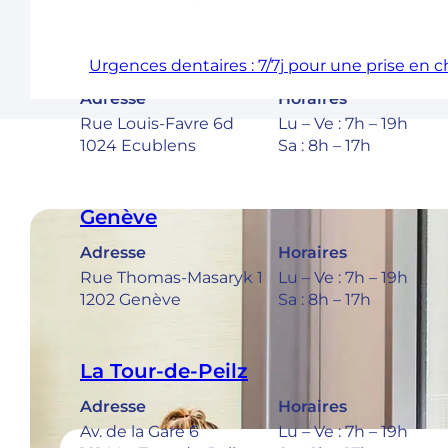
Ecublens – EPFL
Urgences dentaires : 7/7j pour une prise en 
Adresse
Horaires
Rue Louis-Favre 6d
Lu – Ve : 7h – 19h
1024 Ecublens
Sa : 8h – 17h
Genève
Adresse
Horaires
Rue Thomas-Masaryk 1
Lu – Ve : 7h – 19h
1202 Genève
Sa : 8h – 17h
La Tour-de-Peilz
Adresse
Horaires
Av. de la Gare 6
Lu – Ve : 7h – 19h