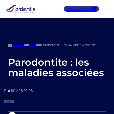
Aller
au
rendez-vous
contenu
ACCUEIL
BLOG
PARODONTITE : LES MALADIES ASSOCIÉES
Parodontite : les
maladies associées
Publié le
16.02.26
Soins