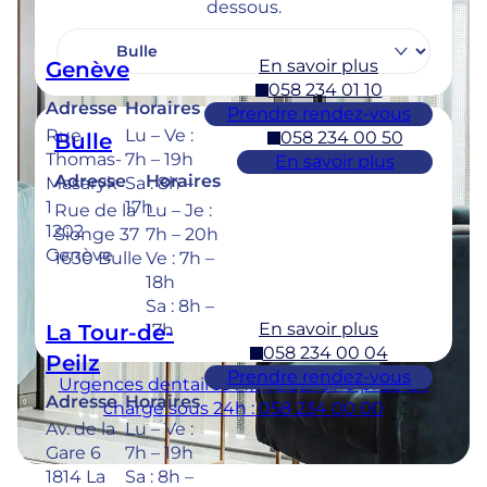
dessous.
En savoir plus
Genève
058 234 01 10
Adresse
Horaires
Prendre rendez-vous
Rue
Lu – Ve :
058 234 00 50
Bulle
Thomas-
7h – 19h
En savoir plus
Adresse
Horaires
Masaryk
Sa : 8h –
1
17h
Rue de la
Lu – Je :
1202
Sionge 37
7h – 20h
Genève
1630 Bulle
Ve : 7h –
18h
Sa : 8h –
En savoir plus
La Tour-de-
17h
058 234 00 04
Peilz
Prendre rendez-vous
Urgences dentaires : 7/7j pour une prise en
Adresse
Horaires
charge sous 24h : 058 234 00 00
Av. de la
Lu – Ve :
Gare 6
7h – 19h
1814 La
Sa : 8h –