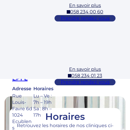
En savoir plus
Cossonay
058 234 00 60
Adresse
Horaires
Prendre rendez-vous
Rue des
Lu – Ve :
Laurelles
7h – 19h
3 1304,
Sa : 8h –
Cossona
17h
y
En savoir plus
Ecublens –
058 234 01 23
EPFL
Prendre rendez-vous
Adresse
Horaires
Rue
Lu – Ve :
Louis-
7h – 19h
Favre 6d
Sa : 8h –
Horaires
1024
17h
Ecublen
Retrouvez les horaires de nos cliniques ci-
s