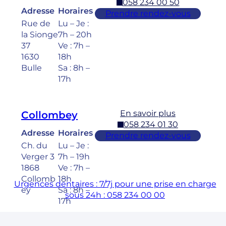
058 234 00 50
Adresse
Horaires
Prendre rendez-vous
Rue de
Lu – Je :
la Sionge
7h – 20h
37
Ve : 7h –
1630
18h
Bulle
Sa : 8h –
17h
En savoir plus
Collombey
058 234 01 30
Adresse
Horaires
Prendre rendez-vous
Ch. du
Lu – Je :
Verger 3
7h – 19h
1868
Ve : 7h –
Collomb
18h
Urgences dentaires : 7/7j pour une prise en charge
ey
Sa : 8h –
sous 24h : 058 234 00 00
17h