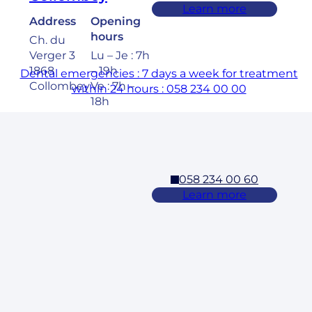
Learn more
Address
Opening
hours
Ch. du
Verger 3
Lu – Je : 7h
1868
– 19h
Dental emergencies : 7 days a week for treatment
Collombey
Ve : 7h –
within 24 hours : 058 234 00 00
18h
Sa : 8h –
17h
058 234 00 60
Cossonay
Learn more
Address
Opening
hours
Rue des
Laurelles 3
Lu – Ve : 7h
1304,
– 19h
Cossonay
Sa : 8h –
17h