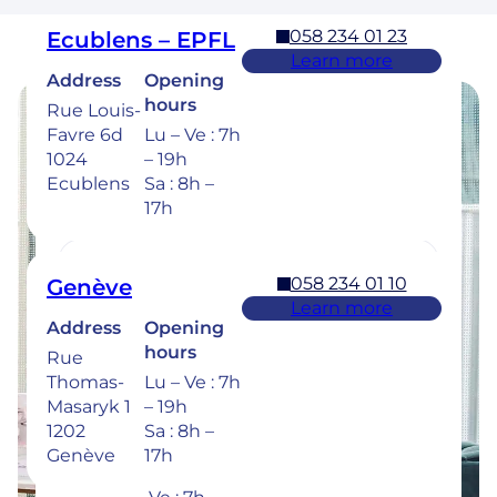
058 234 01 23
Ecublens – EPFL
Learn more
Address
Opening
hours
Rue Louis-
Favre 6d
Lu – Ve : 7h
Opening hours
1024
– 19h
Ecublens
Sa : 8h –
Find the opening hours of our clinics
17h
below.
058 234 01 10
Genève
Learn more
Address
Opening
058 234 00 50
Bulle
hours
Rue
Learn more
Thomas-
Lu – Ve : 7h
Address
Opening
Masaryk 1
– 19h
hours
Rue de la
1202
Sa : 8h –
Sionge 37
Lu – Je :
Genève
17h
1630 Bulle
7h – 20h