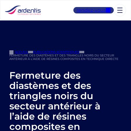
Aller
au
rendez-vous
contenu
ACCUEIL
PUBLICATIONS SCIENTIFIQUES
FERMETURE DES DIASTÈMES ET DES TRIANGLES NOIRS DU SECTEUR
ANTÉRIEUR À L’AIDE DE RÉSINES COMPOSITES EN TECHNIQUE DIRECTE
Fermeture des
diastèmes et des
triangles noirs du
secteur antérieur à
l’aide de résines
composites en