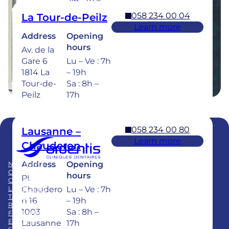
Ve : 7h –
18h
058 234 00 04
La Tour-de-Peilz
Sa : 8h –
Learn more
17h
Address
Opening
hours
Av. de la
Dental emergencies : 7 days a week for
Gare 6
Lu – Ve : 7h
treatment within 24 hours : 058 234 00 00
1814 La
– 19h
Tour-de-
Sa : 8h –
Peilz
17h
058 234 00 80
Lausanne –
Learn more
Chauderon
Membre du
Swiss Dental Clinics Group
Address
Opening
NOS SOINS
BLOG
CLINIQUES
PUBLICATIONS
hours
Pl.
CARRIÈRE
FAQ
LE GROUPE
Chaudero
Lu – Ve : 7h
TARIFS
n 16
– 19h
REPRISE CABINET
1003
Sa : 8h –
FORMATION
EQUIPE
Lausanne
17h