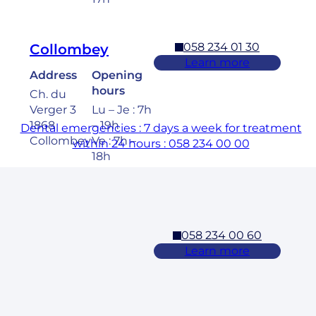
058 234 01 30
Collombey
Learn more
Address
Opening
hours
Ch. du
Verger 3
Lu – Je : 7h
1868
– 19h
Dental emergencies : 7 days a week for treatment
Collombey
Ve : 7h –
within 24 hours : 058 234 00 00
18h
Sa : 8h –
17h
058 234 00 60
Cossonay
Learn more
Address
Opening
hours
Rue des
Laurelles 3
Lu – Ve : 7h
1304,
– 19h