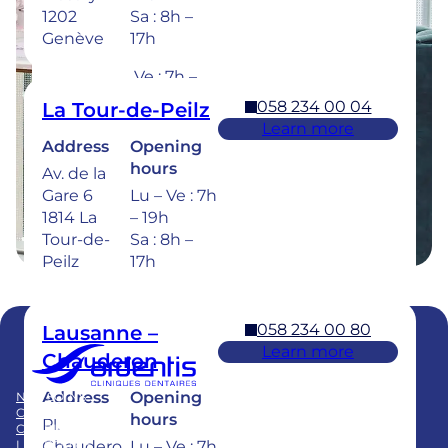
hours
Rue de la
1202
Sa : 8h –
Sionge 37
Lu – Je :
Genève
17h
1630 Bulle
7h – 20h
Ve : 7h –
18h
058 234 00 04
La Tour-de-Peilz
Sa : 8h –
Learn more
17h
Address
Opening
hours
Av. de la
Dental emergencies : 7 days a week for
Gare 6
Lu – Ve : 7h
treatment within 24 hours : 058 234 00 00
1814 La
– 19h
Tour-de-
Sa : 8h –
Peilz
17h
058 234 00 80
Lausanne –
Learn more
Chauderon
Membre du
Swiss Dental Clinics Group
Address
Opening
NOS SOINS
BLOG
CLINIQUES
PUBLICATIONS
hours
Pl.
CARRIÈRE
FAQ
LE GROUPE
Chaudero
Lu – Ve : 7h