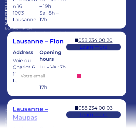
TARIFS
n 16
– 19h
REPRISE CABINET
1003
Sa : 8h –
FORMATION
EQUIPE
Lausanne
17h
SOINS DENTAIRES POUR ENFANTS
BLANCHIMENT
LinkedIn
Instagram
https://www.tiktok.com/@
Facebook
YouTube
058 234 00 20
Lausanne – Flon
Learn more
Address
Opening
Abonnez-vous à notre newsletter
hours
Voie du
Chariot 6
Lu – Ve : 7h
1003
– 20h
Lausanne
Sa : 8h –
17h
058 234 00 03
Lausanne –
© 2025 Ardentis
Learn more
Maupas
Conditions générales
Politique de confidentialité
Address
Opening
hours