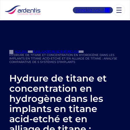
Aller
au
rendez-vous
contenu
ACCUEIL
PUBLICATIONS SCIENTIFIQUES
HYDRURE DE TITANE ET CONCENTRATION EN HYDROGÈNE DANS LES
IMPLANTS EN TITANE ACID-ETCHÉ ET EN ALLIAGE DE TITANE : ANALYSE
COMPARATIVE DE 5 SYSTÈMES D’IMPLANTS
Hydrure de titane et
concentration en
hydrogène dans les
implants en titane
acid-etché et en
alliage de titane :