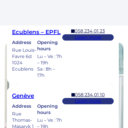
Cossonay
Sa : 8h –
17h
058 234 01 23
Ecublens – EPFL
Learn more
Address
Opening
hours
Rue Louis-
Favre 6d
Lu – Ve : 7h
Opening hours
1024
– 19h
Ecublens
Sa : 8h –
Find the opening hours of our clinics
17h
below.
058 234 01 10
Genève
Learn more
Address
Opening
058 234 00 50
Bulle
hours
Rue
Learn more
Thomas-
Lu – Ve : 7h
Address
Opening
Masaryk 1
– 19h