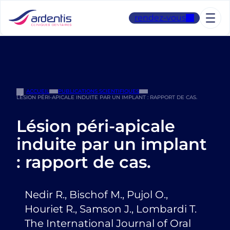
Aller
au
rendez-vous
contenu
ACCUEIL
PUBLICATIONS SCIENTIFIQUES
LÉSION PÉRI-APICALE INDUITE PAR UN IMPLANT : RAPPORT DE CAS.
Lésion péri-apicale
induite par un implant
: rapport de cas.
Nedir R., Bischof M., Pujol O.,
Houriet R., Samson J., Lombardi T.
The International Journal of Oral