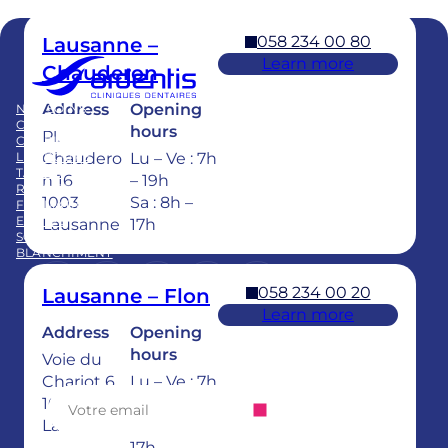
058 234 00 80
Lausanne –
Learn more
Chauderon
Membre du
Swiss Dental Clinics Group
Address
Opening
NOS SOINS
BLOG
CLINIQUES
PUBLICATIONS
hours
Pl.
CARRIÈRE
FAQ
LE GROUPE
Chaudero
Lu – Ve : 7h
TARIFS
n 16
– 19h
REPRISE CABINET
1003
Sa : 8h –
FORMATION
EQUIPE
Lausanne
17h
SOINS DENTAIRES POUR ENFANTS
BLANCHIMENT
LinkedIn
Instagram
https://www.tiktok.com/@
Facebook
YouTube
058 234 00 20
Lausanne – Flon
Learn more
Address
Opening
Abonnez-vous à notre newsletter
hours
Voie du
Chariot 6
Lu – Ve : 7h
1003
– 20h
Lausanne
Sa : 8h –
17h