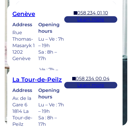
058 234 01 10
Genève
Learn more
Address
Opening
058 234 00 50
Bulle
hours
Rue
Learn more
Thomas-
Lu – Ve : 7h
Address
Opening
Masaryk 1
– 19h
hours
Rue de la
1202
Sa : 8h –
Sionge 37
Lu – Je :
Genève
17h
1630 Bulle
7h – 20h
Ve : 7h –
18h
058 234 00 04
La Tour-de-Peilz
Sa : 8h –
Learn more
17h
Address
Opening
hours
Av. de la
Dental emergencies : 7 days a week for
Gare 6
Lu – Ve : 7h
treatment within 24 hours : 058 234 00 00
1814 La
– 19h
Tour-de-
Sa : 8h –
Peilz
17h