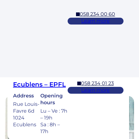
058 234 00 60
Cossonay
Learn more
Address
Opening
hours
Rue des
Laurelles 3
Lu – Ve : 7h
1304,
– 19h
Cossonay
Sa : 8h –
17h
058 234 01 23
Ecublens – EPFL
Learn more
Address
Opening
hours
Rue Louis-
Favre 6d
Lu – Ve : 7h
Opening hours
1024
– 19h
Ecublens
Sa : 8h –
Find the opening hours of our clinics
17h
below.