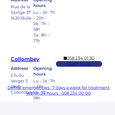
hours
Rue de la
Sionge 37
Lu – Je : 7h
1630 Bulle
– 20h
Ve : 7h –
18h
Sa : 8h –
17h
058 234 01 30
Collombey
Learn more
Address
Opening
hours
Ch. du
Verger 3
Lu – Je : 7h
1868
– 19h
Dental emergencies : 7 days a week for treatment
Collombey
Ve : 7h –
within 24 hours : 058 234 00 00
18h
Sa : 8h –
17h