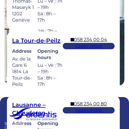
Thomas-
Lu – Ve : 7h
Address
Opening
Masaryk 1
– 19h
hours
Rue de la
1202
Sa : 8h –
Sionge 37
Lu – Je :
Genève
17h
1630 Bulle
7h – 20h
Ve : 7h –
18h
058 234 00 04
La Tour-de-Peilz
Sa : 8h –
Learn more
17h
Address
Opening
hours
Av. de la
Dental emergencies : 7 days a week for
Gare 6
Lu – Ve : 7h
treatment within 24 hours : 058 234 00 00
1814 La
– 19h
Tour-de-
Sa : 8h –
Peilz
17h
058 234 00 80
Lausanne –
Learn more
Chauderon
Membre du
Swiss Dental Clinics Group
Address
Opening
NOS SOINS
BLOG
CLINIQUES
PUBLICATIONS