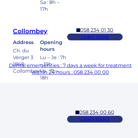
Sa : 8h –
17h
058 234 01 30
Collombey
Learn more
Address
Opening
hours
Ch. du
Verger 3
Lu – Je : 7h
1868
– 19h
Dental emergencies : 7 days a week for treatment
Collombey
Ve : 7h –
within 24 hours : 058 234 00 00
18h
Sa : 8h –
17h
058 234 00 60
Cossonay
Learn more
Address
Opening
hours
Rue des