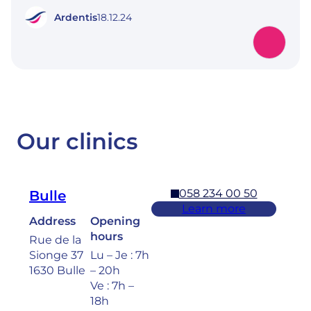
Ardentis
18.12.24
Our clinics
058 234 00 50
Bulle
Learn more
Address
Opening
hours
Rue de la
Sionge 37
Lu – Je : 7h
1630 Bulle
– 20h
Ve : 7h –
18h