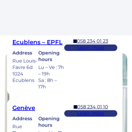
Laurelles 3
Lu – Ve : 7h
1304,
– 19h
Cossonay
Sa : 8h –
17h
058 234 01 23
Ecublens – EPFL
Learn more
Address
Opening
hours
Rue Louis-
Favre 6d
Lu – Ve : 7h
Opening hours
1024
– 19h
Ecublens
Sa : 8h –
Find the opening hours of our clinics
17h
below.
058 234 01 10
Genève
Learn more
Address
Opening
058 234 00 50
Bulle
hours
Rue
Learn more