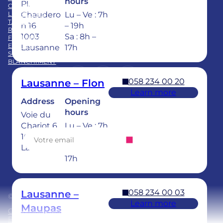
hours
Pl.
CARRIÈRE
FAQ
LE GROUPE
Chaudero
Lu – Ve : 7h
TARIFS
n 16
– 19h
REPRISE CABINET
1003
Sa : 8h –
FORMATION
EQUIPE
Lausanne
17h
SOINS DENTAIRES POUR ENFANTS
BLANCHIMENT
LinkedIn
Instagram
https://www.tiktok.com/@
Facebook
YouTube
058 234 00 20
Lausanne – Flon
Learn more
Address
Opening
Abonnez-vous à notre newsletter
hours
Voie du
Chariot 6
Lu – Ve : 7h
1003
– 20h
Lausanne
Sa : 8h –
17h
058 234 00 03
Lausanne –
© 2025 Ardentis
Learn more
Maupas
Conditions générales
Politique de confidentialité