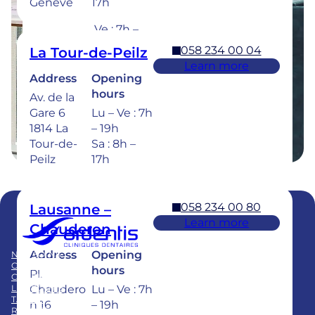
Genève
17h
1630 Bulle
7h – 20h
Ve : 7h –
18h
058 234 00 04
La Tour-de-Peilz
Sa : 8h –
Learn more
17h
Address
Opening
hours
Av. de la
Dental emergencies : 7 days a week for
Gare 6
Lu – Ve : 7h
treatment within 24 hours : 058 234 00 00
1814 La
– 19h
Tour-de-
Sa : 8h –
Peilz
17h
058 234 00 80
Lausanne –
Learn more
Chauderon
Membre du
Swiss Dental Clinics Group
Address
Opening
NOS SOINS
BLOG
CLINIQUES
PUBLICATIONS
hours
Pl.
CARRIÈRE
FAQ
LE GROUPE
Chaudero
Lu – Ve : 7h
TARIFS
n 16
– 19h
REPRISE CABINET