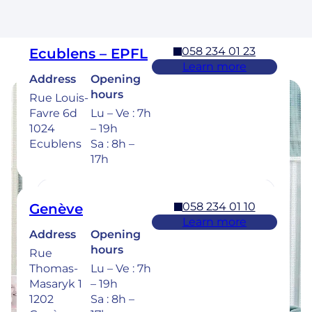
17h
058 234 01 23
Ecublens – EPFL
Learn more
Address
Opening
hours
Rue Louis-
Favre 6d
Lu – Ve : 7h
Opening hours
1024
– 19h
Ecublens
Sa : 8h –
Find the opening hours of our clinics
17h
below.
058 234 01 10
Genève
Learn more
Address
Opening
058 234 00 50
Bulle
hours
Rue
Learn more
Thomas-
Lu – Ve : 7h
Address
Opening
Masaryk 1
– 19h
hours
Rue de la
1202
Sa : 8h –
Sionge 37
Lu – Je :