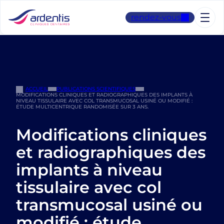
Aller
au
rendez-vous
contenu
ACCUEIL
PUBLICATIONS SCIENTIFIQUES
MODIFICATIONS CLINIQUES ET RADIOGRAPHIQUES DES IMPLANTS À
NIVEAU TISSULAIRE AVEC COL TRANSMUCOSAL USINÉ OU MODIFIÉ :
ÉTUDE MULTICENTRIQUE RANDOMISÉE SUR 3 ANS.
Modifications cliniques
et radiographiques des
implants à niveau
tissulaire avec col
transmucosal usiné ou
modifié : étude