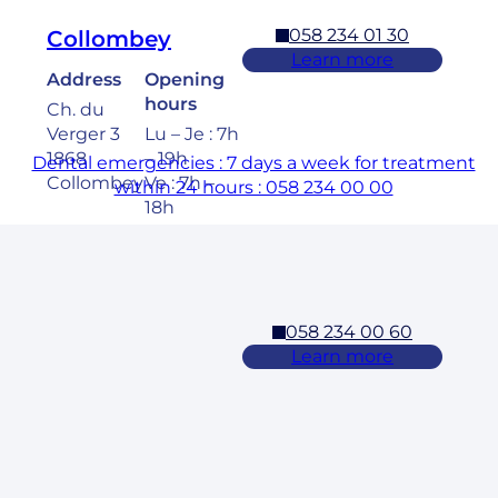
058 234 01 30
Collombey
Learn more
Address
Opening
hours
Ch. du
Verger 3
Lu – Je : 7h
1868
– 19h
Dental emergencies : 7 days a week for treatment
Collombey
Ve : 7h –
within 24 hours : 058 234 00 00
18h
Sa : 8h –
17h
058 234 00 60
Cossonay
Learn more
Address
Opening
hours
Rue des
Laurelles 3
Lu – Ve : 7h
1304,
– 19h
Cossonay
Sa : 8h –