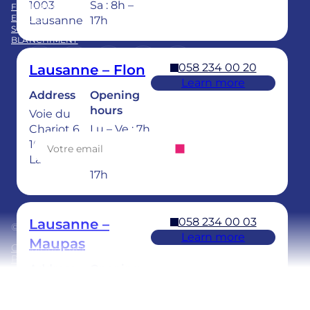
1003
Sa : 8h –
FORMATION
EQUIPE
Lausanne
17h
SOINS DENTAIRES POUR ENFANTS
BLANCHIMENT
LinkedIn
Instagram
https://www.tiktok.com/@
Facebook
YouTube
058 234 00 20
Lausanne – Flon
Learn more
Address
Opening
Abonnez-vous à notre newsletter
hours
Voie du
Chariot 6
Lu – Ve : 7h
1003
– 20h
Lausanne
Sa : 8h –
17h
058 234 00 03
Lausanne –
© 2025 Ardentis
Learn more
Maupas
Conditions générales
Politique de confidentialité
Address
Opening
hours
Rue du
Maupas 49
Lu – Je : 7h