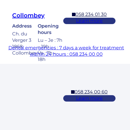
058 234 01 30
Collombey
Learn more
Address
Opening
hours
Ch. du
Verger 3
Lu – Je : 7h
1868
– 19h
Dental emergencies : 7 days a week for treatment
Collombey
Ve : 7h –
within 24 hours : 058 234 00 00
18h
Sa : 8h –
17h
058 234 00 60
Cossonay
Learn more
Address
Opening
hours
Rue des
Laurelles 3
Lu – Ve : 7h
1304,
– 19h