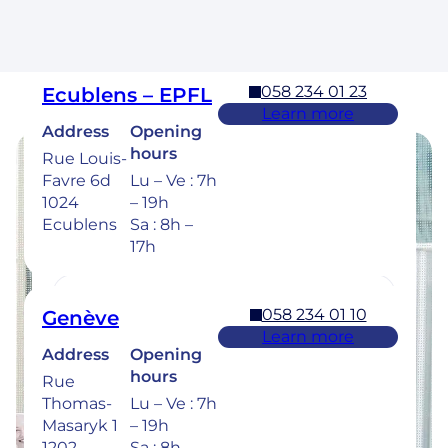
Cossonay
Sa : 8h –
17h
058 234 01 23
Ecublens – EPFL
Learn more
Address
Opening
hours
Rue Louis-
Favre 6d
Lu – Ve : 7h
Opening hours
1024
– 19h
Ecublens
Sa : 8h –
Find the opening hours of our clinics
17h
below.
058 234 01 10
Genève
Learn more
Address
Opening
058 234 00 50
Bulle
hours
Rue
Learn more
Thomas-
Lu – Ve : 7h
Address
Opening
Masaryk 1
– 19h
hours
Rue de la
1202
Sa : 8h –