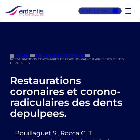
Aller
au
rendez-vous
contenu
ACCUEIL
PUBLICATIONS SCIENTIFIQUES
RESTAURATIONS CORONAIRES ET CORONO-RADICULAIRES DES DENTS
DEPULPEES.
Restaurations
coronaires et corono-
radiculaires des dents
depulpees.
Bouillaguet S., Rocca G. T.