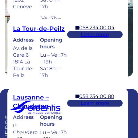
Sionge 37
Lu – Je :
Genève
17h
1630 Bulle
7h – 20h
Ve : 7h –
18h
058 234 00 04
La Tour-de-Peilz
Sa : 8h –
Learn more
17h
Address
Opening
hours
Av. de la
Dental emergencies : 7 days a week for
Gare 6
Lu – Ve : 7h
treatment within 24 hours : 058 234 00 00
1814 La
– 19h
Tour-de-
Sa : 8h –
Peilz
17h
058 234 00 80
Lausanne –
Learn more
Chauderon
Membre du
Swiss Dental Clinics Group
Address
Opening
NOS SOINS
BLOG
CLINIQUES
PUBLICATIONS
hours
Pl.
CARRIÈRE
FAQ
LE GROUPE
Chaudero
Lu – Ve : 7h
TARIFS