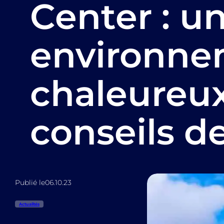
Center : u
environne
chaleureu
conseils d
Publié le
06.10.23
Actualités