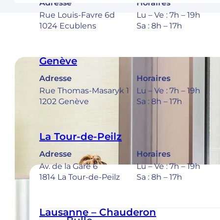
Adresse
Horaires
Rue Louis-Favre 6d
Lu – Ve : 7h – 19h
1024 Ecublens
Sa : 8h – 17h
Genève
Adresse
Horaires
Rue Thomas-Masaryk 1
Lu – Ve : 7h – 19h
1202 Genève
Sa : 8h – 17h
La Tour-de-Peilz
Adresse
Horaires
Av. de la Gare 6
Lu – Ve : 7h – 19h
1814 La Tour-de-Peilz
Sa : 8h – 17h
Lausanne – Chauderon