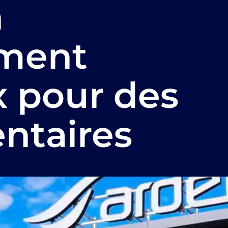
n
ment
x pour des
entaires