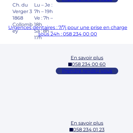
Ch. du
Lu – Je :
Verger 3
7h – 19h
1868
Ve : 7h –
Collomb
18h
Urgences dentaires : 7/7j pour une prise en charge
ey
Sa : 8h –
sous 24h : 058 234 00 00
17h
En savoir plus
Cossonay
058 234 00 60
Adresse
Horaires
Prendre rendez-vous
Rue des
Lu – Ve :
Laurelles
7h – 19h
3 1304,
Sa : 8h –
Cossona
17h
y
En savoir plus
Ecublens –
058 234 01 23
EPFL