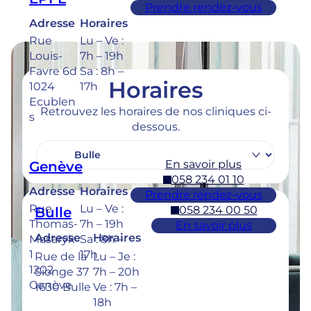
Prendre rendez-vous
Adresse
Horaires
Rue
Lu – Ve :
Louis-
7h – 19h
Favre 6d
Sa : 8h –
Horaires
1024
17h
Ecublen
Retrouvez les horaires de nos cliniques ci-
s
dessous.
En savoir plus
Genève
058 234 01 10
Adresse
Horaires
Prendre rendez-vous
Rue
Lu – Ve :
058 234 00 50
Bulle
Thomas-
7h – 19h
En savoir plus
Adresse
Horaires
Masaryk
Sa : 8h –
1
17h
Rue de la
Lu – Je :
1202
Sionge 37
7h – 20h
Genève
1630 Bulle
Ve : 7h –
18h