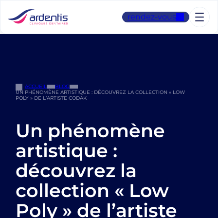
Aller
au
rendez-vous
contenu
ACCUEIL
BLOG
UN PHÉNOMÈNE ARTISTIQUE : DÉCOUVREZ LA COLLECTION « LOW
POLY » DE L’ARTISTE CODAK
Un phénomène
artistique :
découvrez la
collection « Low
Poly » de l’artiste