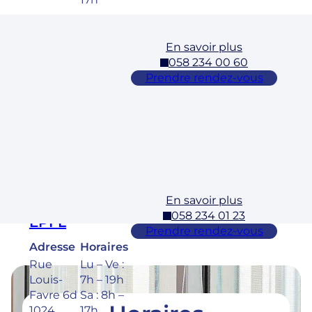
En savoir plus
Cossonay
058 234 00 60
Adresse
Horaires
Prendre rendez-vous
Rue des
Lu – Ve :
Laurelles
7h – 19h
3 1304,
Sa : 8h –
Cossona
17h
y
En savoir plus
Ecublens –
058 234 01 23
EPFL
Prendre rendez-vous
Adresse
Horaires
Rue
Lu – Ve :
Louis-
7h – 19h
Favre 6d
Sa : 8h –
1024
17h