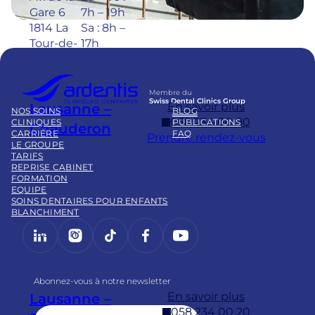
Gare 6
7h – 19h
1814 La
Sa : 8h –
Tour-de-
17h
Peilz
Membre du
Swiss Dental Clinics Group
En savoir plus
Lausanne –
NOS SOINS
BLOG
058 234 00 80
CLINIQUES
PUBLICATIONS
Chauderon
CARRIÈRE
FAQ
Prendre rendez-vous
LE GROUPE
Adresse
Horaires
TARIFS
REPRISE CABINET
Pl.
Lu – Ve :
FORMATION
Chauder
7h – 19h
EQUIPE
on 16
Sa : 8h –
SOINS DENTAIRES POUR ENFANTS
BLANCHIMENT
1003
17h
LinkedIn
Instagram
https://www.tiktok.com/@
Facebook
YouTube
Lausann
e
Abonnez-vous à notre newsletter
En savoir plus
Lausanne –
058 234 00 20