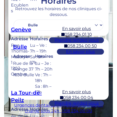
Horaires
Ecublen
Retrouvez les horaires de nos cliniques ci-
s
dessous.
En savoir plus
Genève
058 234 01 10
Adresse
Horaires
Prendre rendez-vous
Rue
Lu – Ve :
058 234 00 50
Bulle
Thomas-
7h – 19h
En savoir plus
Adresse
Horaires
Masaryk
Sa : 8h –
1
17h
Rue de la
Lu – Je :
1202
Sionge 37
7h – 20h
Genève
1630 Bulle
Ve : 7h –
18h
Sa : 8h –
En savoir plus
La Tour-de-
17h
058 234 00 04
Peilz
Prendre rendez-vous
Urgences dentaires : 7/7j pour une prise en
Adresse
Horaires
charge sous 24h : 058 234 00 00
Av. de la
Lu – Ve :