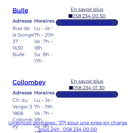
En savoir plus
Bulle
058 234 00 50
Adresse
Horaires
Prendre rendez-vous
Rue de
Lu – Je :
la Sionge
7h – 20h
37
Ve : 7h –
1630
18h
Bulle
Sa : 8h –
17h
En savoir plus
Collombey
058 234 01 30
Adresse
Horaires
Prendre rendez-vous
Ch. du
Lu – Je :
Verger 3
7h – 19h
1868
Ve : 7h –
Collomb
18h
Urgences dentaires : 7/7j pour une prise en charge
ey
Sa : 8h –
sous 24h : 058 234 00 00
17h