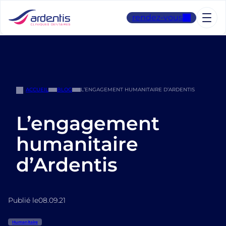
Aller
au
rendez-vous
contenu
ACCUEIL
BLOG
L’ENGAGEMENT HUMANITAIRE D’ARDENTIS
L’engagement
humanitaire
d’Ardentis
Publié le
08.09.21
Humanitaire