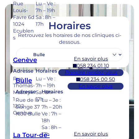
Rue
Lu – Ve :
Louis-
7h – 19h
Favre 6d
Sa : 8h –
Horaires
1024
17h
Ecublen
Retrouvez les horaires de nos cliniques ci-
s
dessous.
En savoir plus
Genève
058 234 01 10
Adresse
Horaires
Prendre rendez-vous
Rue
Lu – Ve :
058 234 00 50
Bulle
Thomas-
7h – 19h
En savoir plus
Adresse
Horaires
Masaryk
Sa : 8h –
1
17h
Rue de la
Lu – Je :
1202
Sionge 37
7h – 20h
Genève
1630 Bulle
Ve : 7h –
18h
Sa : 8h –
En savoir plus
La Tour-de-
17h