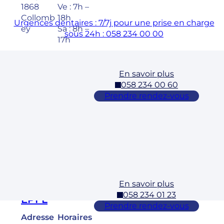
1868
Ve : 7h –
Collomb
18h
Urgences dentaires : 7/7j pour une prise en charge
ey
Sa : 8h –
sous 24h : 058 234 00 00
17h
En savoir plus
Cossonay
058 234 00 60
Adresse
Horaires
Prendre rendez-vous
Rue des
Lu – Ve :
Laurelles
7h – 19h
3 1304,
Sa : 8h –
Cossona
17h
y
En savoir plus
Ecublens –
058 234 01 23
EPFL
Prendre rendez-vous
Adresse
Horaires