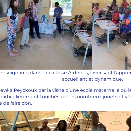
 enseignants dans une classe Ardentis, favorisant l’app
accueillant et dynamique.
chevé à Peyckouk par la visite d’une école maternelle 
é particulièrement touchés par les nombreux jouets et v
e de faire don.