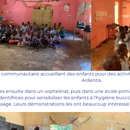
 communautaire accueillant des enfants pour des activit
Ardentis.
es ensuite dans un orphelinat, puis dans une école primai
dentifrices pour sensibiliser les enfants à l’hygiène bucc
sage. Leurs démonstrations les ont beaucoup intéressé