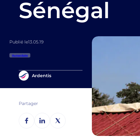
Sénégal
Publié le
13.05.19
Humanitaire
Ardentis
Partager