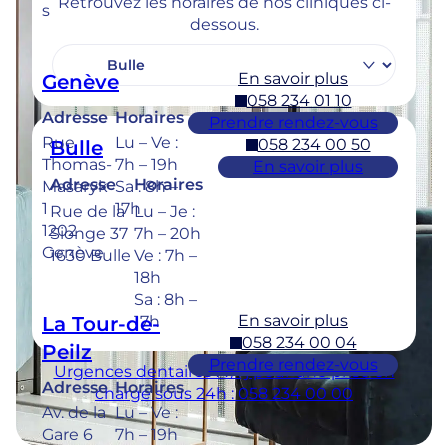
Retrouvez les horaires de nos cliniques ci-
s
dessous.
En savoir plus
Genève
058 234 01 10
Adresse
Horaires
Prendre rendez-vous
Rue
Lu – Ve :
058 234 00 50
Bulle
Thomas-
7h – 19h
En savoir plus
Adresse
Horaires
Masaryk
Sa : 8h –
1
17h
Rue de la
Lu – Je :
1202
Sionge 37
7h – 20h
Genève
1630 Bulle
Ve : 7h –
18h
Sa : 8h –
En savoir plus
La Tour-de-
17h
058 234 00 04
Peilz
Prendre rendez-vous
Urgences dentaires : 7/7j pour une prise en
Adresse
Horaires
charge sous 24h : 058 234 00 00
Av. de la
Lu – Ve :
Gare 6
7h – 19h