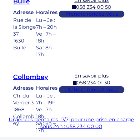
En savoir plus
Bulle
058 234 00 50
Adresse
Horaires
Prendre rendez-vous
Rue de
Lu – Je :
la Sionge
7h – 20h
37
Ve : 7h –
1630
18h
Bulle
Sa : 8h –
17h
En savoir plus
Collombey
058 234 01 30
Adresse
Horaires
Prendre rendez-vous
Ch. du
Lu – Je :
Verger 3
7h – 19h
1868
Ve : 7h –
Collomb
18h
Urgences dentaires : 7/7j pour une prise en charge
ey
Sa : 8h –
sous 24h : 058 234 00 00
17h