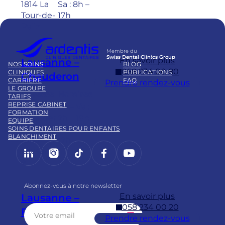
1814 La
Sa : 8h –
Tour-de-
17h
Peilz
Membre du
Swiss Dental Clinics Group
En savoir plus
Lausanne –
NOS SOINS
BLOG
058 234 00 80
CLINIQUES
PUBLICATIONS
Chauderon
CARRIÈRE
FAQ
Prendre rendez-vous
LE GROUPE
Adresse
Horaires
TARIFS
REPRISE CABINET
Pl.
Lu – Ve :
FORMATION
Chauder
7h – 19h
EQUIPE
on 16
Sa : 8h –
SOINS DENTAIRES POUR ENFANTS
BLANCHIMENT
1003
17h
LinkedIn
Instagram
https://www.tiktok.com/@
Facebook
YouTube
Lausann
e
Abonnez-vous à notre newsletter
En savoir plus
Lausanne –
058 234 00 20
Flon
Prendre rendez-vous