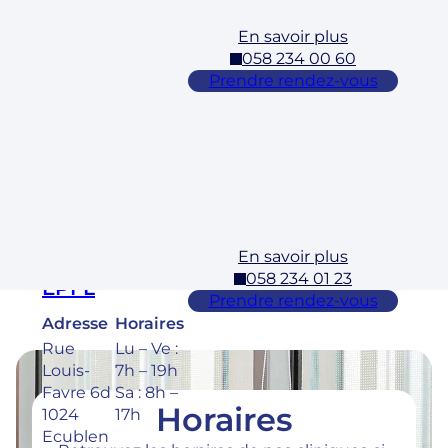
En savoir plus
Cossonay
058 234 00 60
Adresse
Horaires
Prendre rendez-vous
Rue des
Lu – Ve :
Laurelles
7h – 19h
3 1304,
Sa : 8h –
Cossona
17h
y
En savoir plus
Ecublens –
058 234 01 23
EPFL
Prendre rendez-vous
Adresse
Horaires
Rue
Lu – Ve :
Louis-
7h – 19h
Favre 6d
Sa : 8h –
Horaires
1024
17h
Ecublen