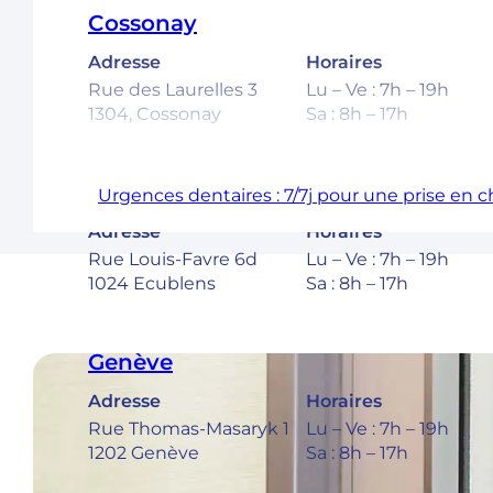
Cossonay
Adresse
Horaires
Rue des Laurelles 3
Lu – Ve : 7h – 19h
1304, Cossonay
Sa : 8h – 17h
Ecublens – EPFL
Urgences dentaires : 7/7j pour une prise en 
Adresse
Horaires
Rue Louis-Favre 6d
Lu – Ve : 7h – 19h
1024 Ecublens
Sa : 8h – 17h
Genève
Adresse
Horaires
Rue Thomas-Masaryk 1
Lu – Ve : 7h – 19h
1202 Genève
Sa : 8h – 17h