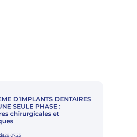
ÈME D’IMPLANTS DENTAIRES
 UNE SEULE PHASE :
es chirurgicales et
ques
is
28.07.25