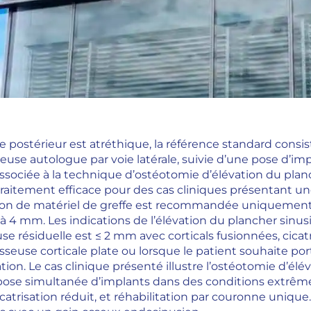
re postérieur est atréthique, la référence standard consi
euse autologue par voie latérale, suivie d’une pose d’imp
ssociée à la technique d’ostéotomie d’élévation du planc
itement efficace pour des cas cliniques présentant une
ation de matériel de greffe est recommandée uniquement 
 à 4 mm. Les indications de l’élévation du plancher sinusi
se résiduelle est ≤ 2 mm avec corticals fusionnées, cica
seuse corticale plate ou lorsque le patient souhaite po
ation. Le cas clinique présenté illustre l’ostéotomie d’él
a pose simultanée d’implants dans des conditions extrême
catrisation réduit, et réhabilitation par couronne unique