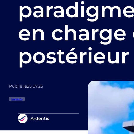
paradigme 
en charge 
postérieur
Publié le
25.07.25
Implants
Ardentis