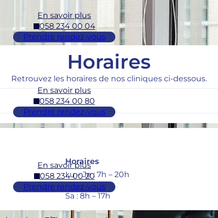
En savoir plus
058 234 00 04
Prendre rendez-vous
Horaires
Retrouvez les horaires de nos cliniques ci-dessous.
En savoir plus
058 234 00 80
Prendre rendez-vous
Horaires
En savoir plus
Lu – Je : 7h – 20h
058 234 00 20
Ve : 7h – 18h
Prendre rendez-vous
Sa : 8h – 17h