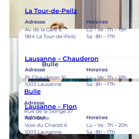
La Tour-de-Peilz
Adresse
Horaires
Av. de la Gare 6
Lu – Ve : 7h – 19h
1814 La Tour-de-Peilz
Sa : 8h – 17h
Lausanne – Chauderon
Adresse
Horaires
Pl. Chauderon 16
Lu – Ve : 7h – 19h
1003 Lausanne
Sa : 8h – 17h
Bulle
Adresse
Lausanne – Flon
Rue de la Sionge 37
Adresse
Horaires
1630 Bulle
Voie du Chariot 6
Lu – Ve : 7h – 20h
1003 Lausanne
Sa : 8h – 17h