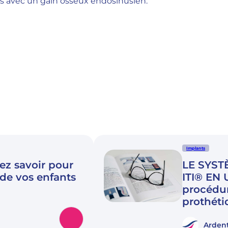
ls avec un gain osseux endosinusien.
Implants
ez savoir pour
LE SYST
 de vos enfants
ITI® EN
procédur
prothéti
Ardent