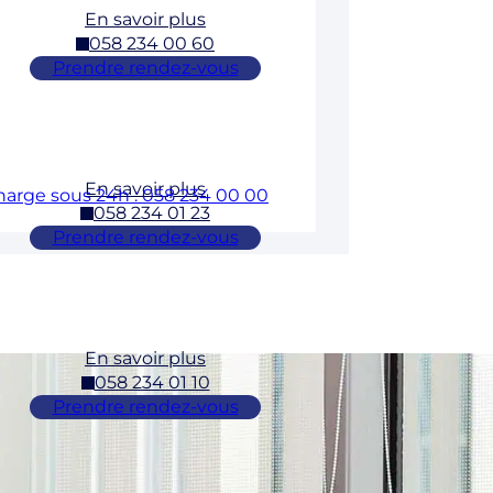
En savoir plus
058 234 00 60
Prendre rendez-vous
En savoir plus
charge sous 24h : 058 234 00 00
058 234 01 23
Prendre rendez-vous
En savoir plus
058 234 01 10
Prendre rendez-vous