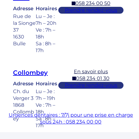
058 234 00 50
Adresse
Horaires
Prendre rendez-vous
Rue de
Lu – Je :
la Sionge
7h – 20h
37
Ve : 7h –
1630
18h
Bulle
Sa : 8h –
17h
En savoir plus
Collombey
058 234 01 30
Adresse
Horaires
Prendre rendez-vous
Ch. du
Lu – Je :
Verger 3
7h – 19h
1868
Ve : 7h –
Collomb
18h
Urgences dentaires : 7/7j pour une prise en charge
ey
Sa : 8h –
sous 24h : 058 234 00 00
17h