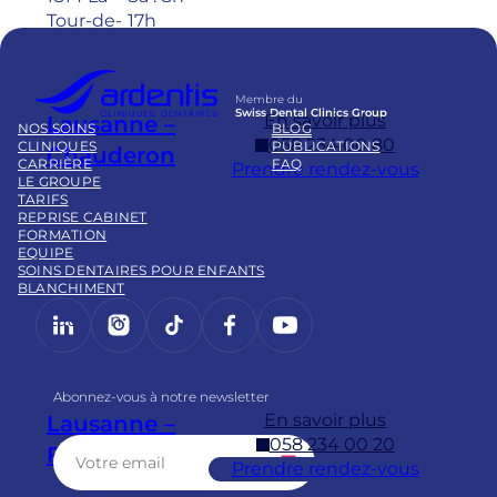
Tour-de-
17h
Peilz
Membre du
Swiss Dental Clinics Group
En savoir plus
Lausanne –
NOS SOINS
BLOG
058 234 00 80
CLINIQUES
PUBLICATIONS
Chauderon
CARRIÈRE
FAQ
Prendre rendez-vous
LE GROUPE
Adresse
Horaires
TARIFS
REPRISE CABINET
Pl.
Lu – Ve :
FORMATION
Chauder
7h – 19h
EQUIPE
on 16
Sa : 8h –
SOINS DENTAIRES POUR ENFANTS
BLANCHIMENT
1003
17h
LinkedIn
Instagram
https://www.tiktok.com/@
Facebook
YouTube
Lausann
e
Abonnez-vous à notre newsletter
En savoir plus
Lausanne –
058 234 00 20
Flon
Prendre rendez-vous
Adresse
Horaires