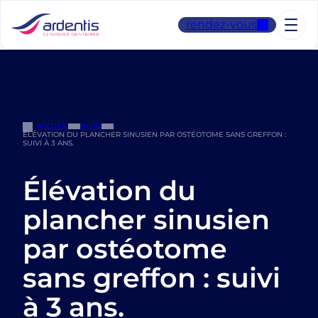
Aller
au
rendez-vous
contenu
ACCUEIL
BLOG
ÉLÉVATION DU PLANCHER SINUSIEN PAR OSTÉOTOME SANS GREFFON :
SUIVI À 3 ANS.
Élévation du
plancher sinusien
par ostéotome
sans greffon : suivi
à 3 ans.