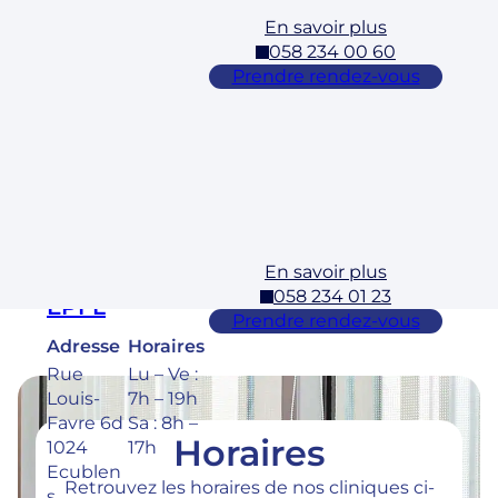
En savoir plus
Cossonay
058 234 00 60
Adresse
Horaires
Prendre rendez-vous
Rue des
Lu – Ve :
Laurelles
7h – 19h
3 1304,
Sa : 8h –
Cossona
17h
y
En savoir plus
Ecublens –
058 234 01 23
EPFL
Prendre rendez-vous
Adresse
Horaires
Rue
Lu – Ve :
Louis-
7h – 19h
Favre 6d
Sa : 8h –
Horaires
1024
17h
Ecublen
Retrouvez les horaires de nos cliniques ci-
s