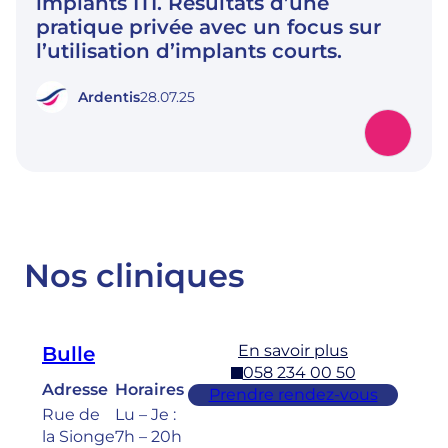
implants ITI. Résultats d’une
pratique privée avec un focus sur
l’utilisation d’implants courts.
Ardentis
28.07.25
Nos cliniques
En savoir plus
Bulle
058 234 00 50
Adresse
Horaires
Prendre rendez-vous
Rue de
Lu – Je :
la Sionge
7h – 20h