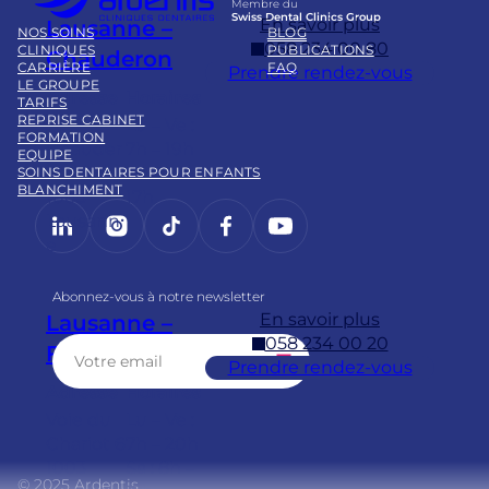
Membre du
Swiss Dental Clinics Group
En savoir plus
Lausanne –
NOS SOINS
BLOG
058 234 00 80
CLINIQUES
PUBLICATIONS
Chauderon
CARRIÈRE
FAQ
Prendre rendez-vous
LE GROUPE
Adresse
Horaires
TARIFS
REPRISE CABINET
Pl.
Lu – Ve :
FORMATION
Chauder
7h – 19h
EQUIPE
on 16
Sa : 8h –
SOINS DENTAIRES POUR ENFANTS
BLANCHIMENT
1003
17h
LinkedIn
Instagram
https://www.tiktok.com/@
Facebook
YouTube
Lausann
e
Abonnez-vous à notre newsletter
En savoir plus
Lausanne –
058 234 00 20
Flon
Prendre rendez-vous
Adresse
Horaires
Voie du
Lu – Ve :
Chariot 6
7h – 20h
1003
Sa : 8h –
© 2025 Ardentis