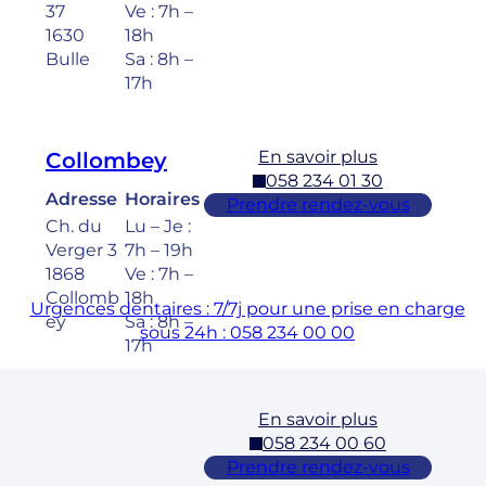
37
Ve : 7h –
1630
18h
Bulle
Sa : 8h –
17h
En savoir plus
Collombey
058 234 01 30
Adresse
Horaires
Prendre rendez-vous
Ch. du
Lu – Je :
Verger 3
7h – 19h
1868
Ve : 7h –
Collomb
18h
Urgences dentaires : 7/7j pour une prise en charge
ey
Sa : 8h –
sous 24h : 058 234 00 00
17h
En savoir plus
Cossonay
058 234 00 60
Adresse
Horaires
Prendre rendez-vous