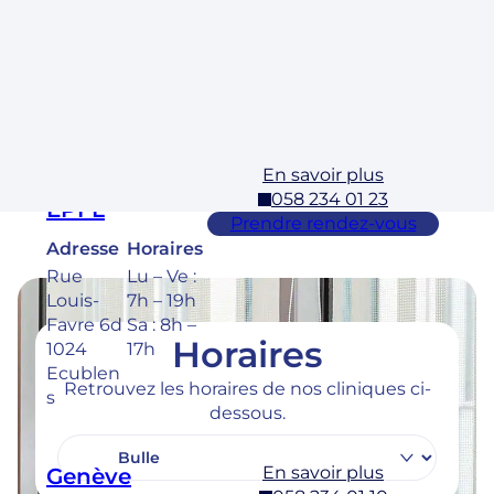
Rue des
Lu – Ve :
Laurelles
7h – 19h
3 1304,
Sa : 8h –
Cossona
17h
y
En savoir plus
Ecublens –
058 234 01 23
EPFL
Prendre rendez-vous
Adresse
Horaires
Rue
Lu – Ve :
Louis-
7h – 19h
Favre 6d
Sa : 8h –
Horaires
1024
17h
Ecublen
Retrouvez les horaires de nos cliniques ci-
s
dessous.
En savoir plus
Genève