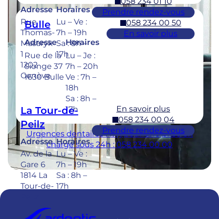
058 234 01 10
Adresse
Horaires
Prendre rendez-vous
Rue
Lu – Ve :
058 234 00 50
Bulle
Thomas-
7h – 19h
En savoir plus
Adresse
Horaires
Masaryk
Sa : 8h –
1
17h
Rue de la
Lu – Je :
1202
Sionge 37
7h – 20h
Genève
1630 Bulle
Ve : 7h –
18h
Sa : 8h –
En savoir plus
La Tour-de-
17h
058 234 00 04
Peilz
Prendre rendez-vous
Urgences dentaires : 7/7j pour une prise en
Adresse
Horaires
charge sous 24h : 058 234 00 00
Av. de la
Lu – Ve :
Gare 6
7h – 19h
1814 La
Sa : 8h –
Tour-de-
17h
Peilz