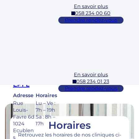
En savoir plus
Cossonay
058 234 00 60
Adresse
Horaires
Prendre rendez-vous
Rue des
Lu – Ve :
Laurelles
7h – 19h
3 1304,
Sa : 8h –
Cossona
17h
y
En savoir plus
Ecublens –
058 234 01 23
EPFL
Prendre rendez-vous
Adresse
Horaires
Rue
Lu – Ve :
Louis-
7h – 19h
Favre 6d
Sa : 8h –
Horaires
1024
17h
Ecublen
Retrouvez les horaires de nos cliniques ci-
s