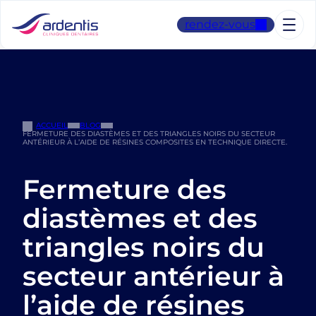
Aller
au
rendez-vous
contenu
ACCUEIL
BLOG
FERMETURE DES DIASTÈMES ET DES TRIANGLES NOIRS DU SECTEUR
ANTÉRIEUR À L’AIDE DE RÉSINES COMPOSITES EN TECHNIQUE DIRECTE.
Fermeture des
diastèmes et des
triangles noirs du
secteur antérieur à
l’aide de résines