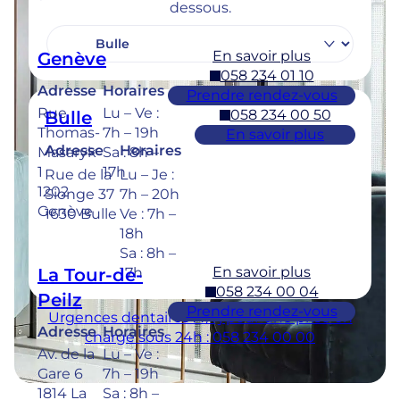
dessous.
En savoir plus
Genève
058 234 01 10
Adresse
Horaires
Prendre rendez-vous
Rue
Lu – Ve :
058 234 00 50
Bulle
Thomas-
7h – 19h
En savoir plus
Adresse
Horaires
Masaryk
Sa : 8h –
1
17h
Rue de la
Lu – Je :
1202
Sionge 37
7h – 20h
Genève
1630 Bulle
Ve : 7h –
18h
Sa : 8h –
En savoir plus
La Tour-de-
17h
058 234 00 04
Peilz
Prendre rendez-vous
Urgences dentaires : 7/7j pour une prise en
Adresse
Horaires
charge sous 24h : 058 234 00 00
Av. de la
Lu – Ve :
Gare 6
7h – 19h
1814 La
Sa : 8h –