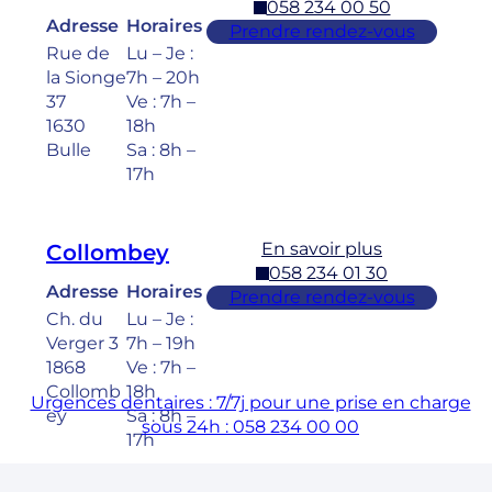
058 234 00 50
Adresse
Horaires
Prendre rendez-vous
Rue de
Lu – Je :
la Sionge
7h – 20h
37
Ve : 7h –
1630
18h
Bulle
Sa : 8h –
17h
En savoir plus
Collombey
058 234 01 30
Adresse
Horaires
Prendre rendez-vous
Ch. du
Lu – Je :
Verger 3
7h – 19h
1868
Ve : 7h –
Collomb
18h
Urgences dentaires : 7/7j pour une prise en charge
ey
Sa : 8h –
sous 24h : 058 234 00 00
17h