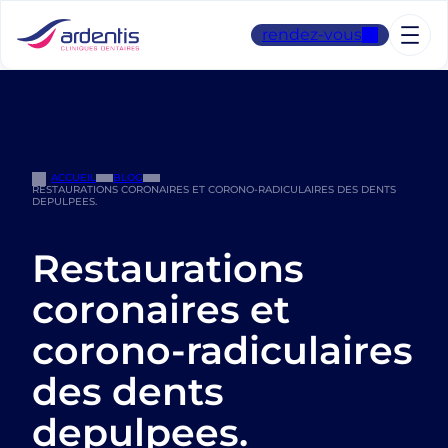
Aller
au
rendez-vous
contenu
ACCUEIL
BLOG
RESTAURATIONS CORONAIRES ET CORONO-RADICULAIRES DES DENTS
DEPULPEES.
Restaurations
coronaires et
corono-radiculaires
des dents
depulpees.