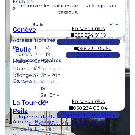
Ecublen
Retrouvez les horaires de nos cliniques ci-
s
dessous.
En savoir plus
Genève
058 234 01 10
Adresse
Horaires
Prendre rendez-vous
Rue
Lu – Ve :
058 234 00 50
Bulle
Thomas-
7h – 19h
En savoir plus
Adresse
Horaires
Masaryk
Sa : 8h –
1
17h
Rue de la
Lu – Je :
1202
Sionge 37
7h – 20h
Genève
1630 Bulle
Ve : 7h –
18h
Sa : 8h –
En savoir plus
La Tour-de-
17h
058 234 00 04
Peilz
Prendre rendez-vous
Urgences dentaires : 7/7j pour une prise en
Adresse
Horaires
charge sous 24h : 058 234 00 00
Av. de la
Lu – Ve :