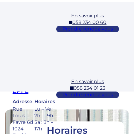
En savoir plus
Cossonay
058 234 00 60
Adresse
Horaires
Prendre rendez-vous
Rue des
Lu – Ve :
Laurelles
7h – 19h
3 1304,
Sa : 8h –
Cossona
17h
y
En savoir plus
Ecublens –
058 234 01 23
EPFL
Prendre rendez-vous
Adresse
Horaires
Rue
Lu – Ve :
Louis-
7h – 19h
Favre 6d
Sa : 8h –
Horaires
1024
17h