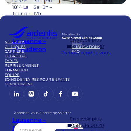
Gare 6
7h – 19h
1814 La
Sa : 8h –
Tour-de-
17h
Peilz
Membre du
Swiss Dental Clinics Group
En savoir plus
Lausanne –
NOS SOINS
BLOG
058 234 00 80
CLINIQUES
PUBLICATIONS
Chauderon
CARRIÈRE
FAQ
Prendre rendez-vous
LE GROUPE
Adresse
Horaires
TARIFS
REPRISE CABINET
Pl.
Lu – Ve :
FORMATION
Chauder
7h – 19h
EQUIPE
on 16
Sa : 8h –
SOINS DENTAIRES POUR ENFANTS
BLANCHIMENT
1003
17h
LinkedIn
Instagram
https://www.tiktok.com/@
Facebook
YouTube
Lausann
e
Abonnez-vous à notre newsletter
En savoir plus
Lausanne –
058 234 00 20
Flon