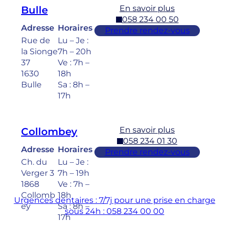
En savoir plus
Bulle
058 234 00 50
Adresse
Horaires
Prendre rendez-vous
Rue de
Lu – Je :
la Sionge
7h – 20h
37
Ve : 7h –
1630
18h
Bulle
Sa : 8h –
17h
En savoir plus
Collombey
058 234 01 30
Adresse
Horaires
Prendre rendez-vous
Ch. du
Lu – Je :
Verger 3
7h – 19h
1868
Ve : 7h –
Collomb
18h
Urgences dentaires : 7/7j pour une prise en charge
ey
Sa : 8h –
sous 24h : 058 234 00 00
17h