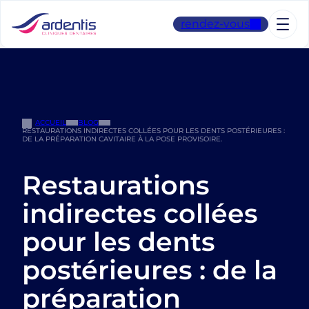
Aller
au
rendez-vous
contenu
ACCUEIL
BLOG
RESTAURATIONS INDIRECTES COLLÉES POUR LES DENTS POSTÉRIEURES :
DE LA PRÉPARATION CAVITAIRE À LA POSE PROVISOIRE.
Restaurations
indirectes collées
pour les dents
postérieures : de la
préparation