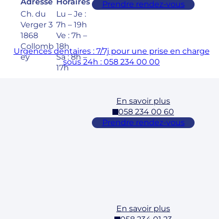
Adresse
Horaires
Prendre rendez-vous
Ch. du
Lu – Je :
Verger 3
7h – 19h
1868
Ve : 7h –
Collomb
18h
Urgences dentaires : 7/7j pour une prise en charge
ey
Sa : 8h –
sous 24h : 058 234 00 00
17h
En savoir plus
Cossonay
058 234 00 60
Adresse
Horaires
Prendre rendez-vous
Rue des
Lu – Ve :
Laurelles
7h – 19h
3 1304,
Sa : 8h –
Cossona
17h
y
En savoir plus
Ecublens –