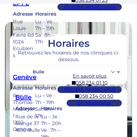
058 234 01 23
EPFL
Prendre rendez-vous
Adresse
Horaires
Rue
Lu – Ve :
Louis-
7h – 19h
Favre 6d
Sa : 8h –
Horaires
1024
17h
Ecublen
Retrouvez les horaires de nos cliniques ci-
s
dessous.
En savoir plus
Genève
058 234 01 10
Adresse
Horaires
Prendre rendez-vous
Rue
Lu – Ve :
058 234 00 50
Bulle
Thomas-
7h – 19h
En savoir plus
Adresse
Horaires
Masaryk
Sa : 8h –
1
17h
Rue de la
Lu – Je :
1202
Sionge 37
7h – 20h
Genève
1630 Bulle
Ve : 7h –
18h