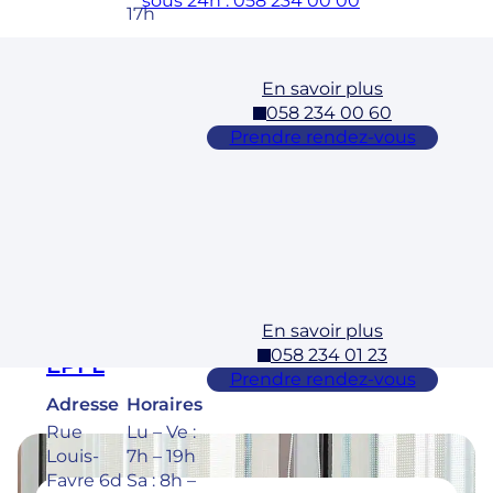
sous 24h : 058 234 00 00
17h
En savoir plus
Cossonay
058 234 00 60
Adresse
Horaires
Prendre rendez-vous
Rue des
Lu – Ve :
Laurelles
7h – 19h
3 1304,
Sa : 8h –
Cossona
17h
y
En savoir plus
Ecublens –
058 234 01 23
EPFL
Prendre rendez-vous
Adresse
Horaires
Rue
Lu – Ve :
Louis-
7h – 19h
Favre 6d
Sa : 8h –