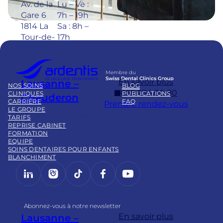
Av. de la
Lu – Ve :
Gare 6
7h – 19h
1814 La
Sa : 8h –
Tour-de-
17h
Peilz
Membre du
Swiss Dental Clinics Group
En savoir plus
Lausanne –
NOS SOINS
BLOG
058 234 00 80
CLINIQUES
PUBLICATIONS
Chauderon
CARRIÈRE
FAQ
Prendre rendez-vous
LE GROUPE
Adresse
Horaires
TARIFS
REPRISE CABINET
Pl.
Lu – Ve :
FORMATION
Chauder
7h – 19h
EQUIPE
on 16
Sa : 8h –
SOINS DENTAIRES POUR ENFANTS
BLANCHIMENT
1003
17h
LinkedIn
Instagram
https://www.tiktok.com/@
Facebook
YouTube
Lausann
e
Abonnez-vous à notre newsletter
En savoir plus
Lausanne –