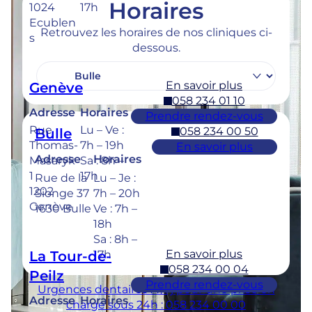
Horaires
1024
17h
Ecublen
Retrouvez les horaires de nos cliniques ci-
s
dessous.
En savoir plus
Genève
058 234 01 10
Adresse
Horaires
Prendre rendez-vous
Rue
Lu – Ve :
058 234 00 50
Bulle
Thomas-
7h – 19h
En savoir plus
Adresse
Horaires
Masaryk
Sa : 8h –
1
17h
Rue de la
Lu – Je :
1202
Sionge 37
7h – 20h
Genève
1630 Bulle
Ve : 7h –
18h
Sa : 8h –
En savoir plus
La Tour-de-
17h
058 234 00 04
Peilz
Prendre rendez-vous
Urgences dentaires : 7/7j pour une prise en
Adresse
Horaires
charge sous 24h : 058 234 00 00