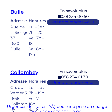
En savoir plus
Bulle
058 234 00 50
Adresse
Horaires
Prendre rendez-vous
Rue de
Lu – Je :
la Sionge
7h – 20h
37
Ve : 7h –
1630
18h
Bulle
Sa : 8h –
17h
En savoir plus
Collombey
058 234 01 30
Adresse
Horaires
Prendre rendez-vous
Ch. du
Lu – Je :
Verger 3
7h – 19h
1868
Ve : 7h –
Collomb
18h
Urgences dentaires : 7/7j pour une prise en charge
ey
Sa : 8h –