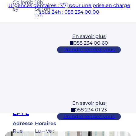
Collomb
18h
Urgences dentaires : 7/7j pour une prise en charge
ey
Sa : 8h –
sous 24h : 058 234 00 00
17h
En savoir plus
Cossonay
058 234 00 60
Adresse
Horaires
Prendre rendez-vous
Rue des
Lu – Ve :
Laurelles
7h – 19h
3 1304,
Sa : 8h –
Cossona
17h
y
En savoir plus
Ecublens –
058 234 01 23
EPFL
Prendre rendez-vous
Adresse
Horaires
Rue
Lu – Ve :