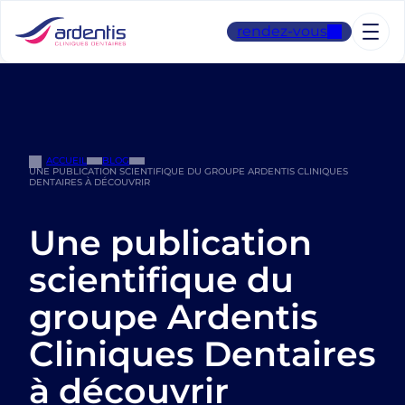
Aller
au
rendez-vous
contenu
ACCUEIL
BLOG
UNE PUBLICATION SCIENTIFIQUE DU GROUPE ARDENTIS CLINIQUES
DENTAIRES À DÉCOUVRIR
Une publication
scientifique du
groupe Ardentis
Cliniques Dentaires
à découvrir