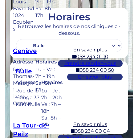
Louis-
7h – 19h
Favre 6d
Sa : 8h –
Horaires
1024
17h
Ecublen
Retrouvez les horaires de nos cliniques ci-
s
dessous.
En savoir plus
Genève
058 234 01 10
Adresse
Horaires
Prendre rendez-vous
Rue
Lu – Ve :
058 234 00 50
Bulle
Thomas-
7h – 19h
En savoir plus
Adresse
Horaires
Masaryk
Sa : 8h –
1
17h
Rue de la
Lu – Je :
1202
Sionge 37
7h – 20h
Genève
1630 Bulle
Ve : 7h –
18h
Sa : 8h –
En savoir plus
La Tour-de-
17h
058 234 00 04
Peilz
Prendre rendez-vous