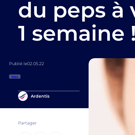
du peps à 
1 semaine 
Publié le
02.05.22
Soins
Ardentis
Partager