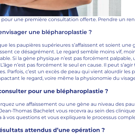
 pour une première consultation offerte.
Prendre un ren
envisager une blépharoplastie ?
ve que les paupières supérieures s’affaissent et soient u
ssent ce désagrément. Le regard semble moins vif, moin
ble. Si la gène physique n’est pas forcément palpable, u
 L’âge n’est pas forcément le seul en cause. Il peut s’a
s. Parfois, c’est un excès de peau qui vient alourdir le
impactant le regard, voire même la physionomie du visa
onsulter pour une blépharoplastie ?
quez une affaissement ou une gène au niveau des paupiè
Jean-Thomas Bachelet vous recevra au sein des cliniques 
 à vos questions et vous expliquera le processus comple
résultats attendus d’une opération ?