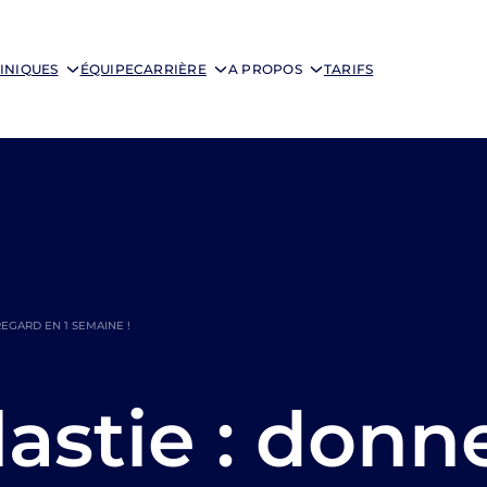
INIQUES
ÉQUIPE
CARRIÈRE
A PROPOS
TARIFS
EGARD EN 1 SEMAINE !
astie : donn