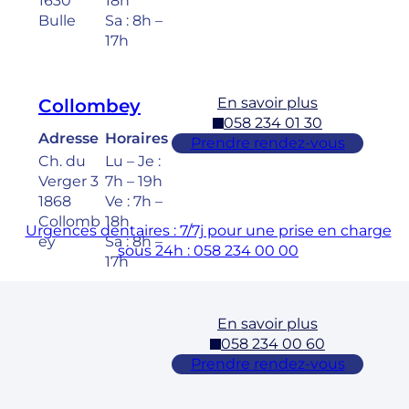
1630
18h
Bulle
Sa : 8h –
17h
En savoir plus
Collombey
058 234 01 30
Adresse
Horaires
Prendre rendez-vous
Ch. du
Lu – Je :
Verger 3
7h – 19h
1868
Ve : 7h –
Collomb
18h
Urgences dentaires : 7/7j pour une prise en charge
ey
Sa : 8h –
sous 24h : 058 234 00 00
17h
En savoir plus
Cossonay
058 234 00 60
Adresse
Horaires
Prendre rendez-vous
Rue des
Lu – Ve :
Laurelles
7h – 19h