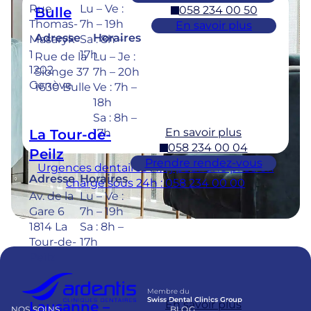
Rue
Lu – Ve :
058 234 00 50
Bulle
Thomas-
7h – 19h
En savoir plus
Adresse
Horaires
Masaryk
Sa : 8h –
1
17h
Rue de la
Lu – Je :
1202
Sionge 37
7h – 20h
Genève
1630 Bulle
Ve : 7h –
18h
Sa : 8h –
En savoir plus
La Tour-de-
17h
058 234 00 04
Peilz
Prendre rendez-vous
Urgences dentaires : 7/7j pour une prise en
Adresse
Horaires
charge sous 24h : 058 234 00 00
Av. de la
Lu – Ve :
Gare 6
7h – 19h
1814 La
Sa : 8h –
Tour-de-
17h
Peilz
Membre du
Swiss Dental Clinics Group
En savoir plus
Lausanne –
NOS SOINS
BLOG