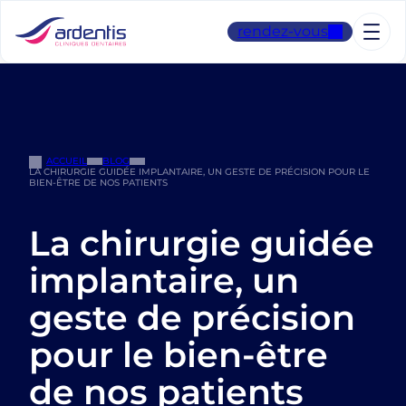
Aller
au
rendez-vous
contenu
ACCUEIL
BLOG
LA CHIRURGIE GUIDÉE IMPLANTAIRE, UN GESTE DE PRÉCISION POUR LE
BIEN-ÊTRE DE NOS PATIENTS
La chirurgie guidée
implantaire, un
geste de précision
pour le bien-être
de nos patients