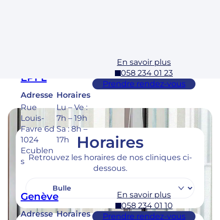
3 1304,
Sa : 8h –
Cossona
17h
y
En savoir plus
Ecublens –
058 234 01 23
EPFL
Prendre rendez-vous
Adresse
Horaires
Rue
Lu – Ve :
Louis-
7h – 19h
Favre 6d
Sa : 8h –
Horaires
1024
17h
Ecublen
Retrouvez les horaires de nos cliniques ci-
s
dessous.
En savoir plus
Genève
058 234 01 10
Adresse
Horaires
Prendre rendez-vous