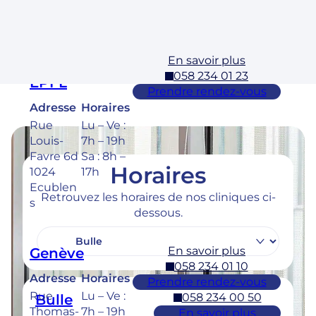
y
En savoir plus
Ecublens –
058 234 01 23
EPFL
Prendre rendez-vous
Adresse
Horaires
Rue
Lu – Ve :
Louis-
7h – 19h
Favre 6d
Sa : 8h –
Horaires
1024
17h
Ecublen
Retrouvez les horaires de nos cliniques ci-
s
dessous.
En savoir plus
Genève
058 234 01 10
Adresse
Horaires
Prendre rendez-vous
Rue
Lu – Ve :
058 234 00 50
Bulle
Thomas-
7h – 19h
En savoir plus