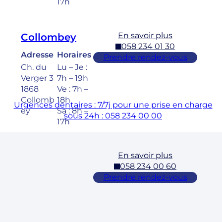
17h
En savoir plus
Collombey
058 234 01 30
Adresse
Horaires
Prendre rendez-vous
Ch. du
Lu – Je :
Verger 3
7h – 19h
1868
Ve : 7h –
Collomb
18h
Urgences dentaires : 7/7j pour une prise en charge
ey
Sa : 8h –
sous 24h : 058 234 00 00
17h
En savoir plus
Cossonay
058 234 00 60
Adresse
Horaires
Prendre rendez-vous
Rue des
Lu – Ve :
Laurelles
7h – 19h
3 1304,
Sa : 8h –
Cossona
17h