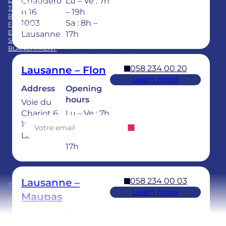
Chaudero
Lu – Ve : 7h
TARIFS
n 16
– 19h
REPRISE CABINET
1003
Sa : 8h –
FORMATION
EQUIPE
Lausanne
17h
SOINS DENTAIRES POUR ENFANTS
BLANCHIMENT
LinkedIn
Instagram
https://www.tiktok.com/@
Facebook
YouTube
058 234 00 20
Lausanne – Flon
Learn more
Address
Opening
Abonnez-vous à notre newsletter
hours
Voie du
Chariot 6
Lu – Ve : 7h
1003
– 20h
Lausanne
Sa : 8h –
17h
058 234 00 03
Lausanne –
© 2025 Ardentis
Learn more
Maupas
Conditions générales
Politique de confidentialité
Address
Opening