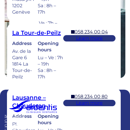
hours
Rue de la
1202
Sa : 8h –
Sionge 37
Lu – Je :
Genève
17h
1630 Bulle
7h – 20h
Ve : 7h –
18h
058 234 00 04
La Tour-de-Peilz
Sa : 8h –
Learn more
17h
Address
Opening
hours
Av. de la
Dental emergencies : 7 days a week for
Gare 6
Lu – Ve : 7h
treatment within 24 hours : 058 234 00 00
1814 La
– 19h
Tour-de-
Sa : 8h –
Peilz
17h
058 234 00 80
Lausanne –
Learn more
Chauderon
Membre du
Swiss Dental Clinics Group
Address
Opening
NOS SOINS
BLOG
CLINIQUES
PUBLICATIONS
hours
Pl.
CARRIÈRE
FAQ
LE GROUPE