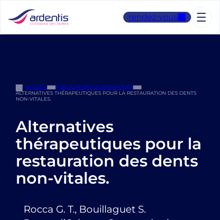
Aller
au
rendez-vous
contenu
ACCUEIL
PUBLICATIONS SCIENTIFIQUES
ALTERNATIVES THÉRAPEUTIQUES POUR LA RESTAURATION DES DENTS
NON-VITALES.
Alternatives
thérapeutiques pour la
restauration des dents
non-vitales.
Rocca G. T., Bouillaguet S.