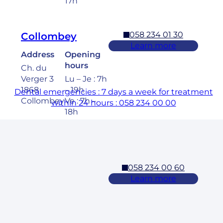
17h
058 234 01 30
Collombey
Learn more
Address
Opening
hours
Ch. du
Verger 3
Lu – Je : 7h
1868
– 19h
Dental emergencies : 7 days a week for treatment
Collombey
Ve : 7h –
within 24 hours : 058 234 00 00
18h
Sa : 8h –
17h
058 234 00 60
Cossonay
Learn more
Address
Opening
hours
Rue des
Laurelles 3
Lu – Ve : 7h
1304,
– 19h