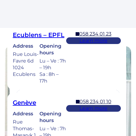
Cossonay
Sa : 8h –
17h
058 234 01 23
Ecublens – EPFL
Learn more
Address
Opening
hours
Rue Louis-
Favre 6d
Lu – Ve : 7h
Opening hours
1024
– 19h
Ecublens
Sa : 8h –
Find the opening hours of our clinics
17h
below.
058 234 01 10
Genève
Learn more
Address
Opening
058 234 00 50
Bulle
hours
Rue
Learn more
Thomas-
Lu – Ve : 7h
Address
Opening
Masaryk 1
– 19h