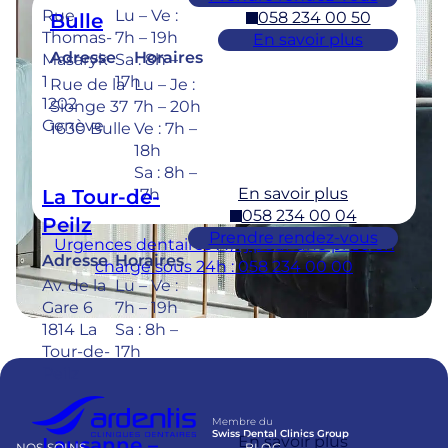
Rue
Lu – Ve :
058 234 00 50
Bulle
Thomas-
7h – 19h
En savoir plus
Adresse
Horaires
Masaryk
Sa : 8h –
1
17h
Rue de la
Lu – Je :
1202
Sionge 37
7h – 20h
Genève
1630 Bulle
Ve : 7h –
18h
Sa : 8h –
En savoir plus
La Tour-de-
17h
058 234 00 04
Peilz
Prendre rendez-vous
Urgences dentaires : 7/7j pour une prise en
Adresse
Horaires
charge sous 24h : 058 234 00 00
Av. de la
Lu – Ve :
Gare 6
7h – 19h
1814 La
Sa : 8h –
Tour-de-
17h
Peilz
Membre du
Swiss Dental Clinics Group
En savoir plus
Lausanne –
NOS SOINS
BLOG