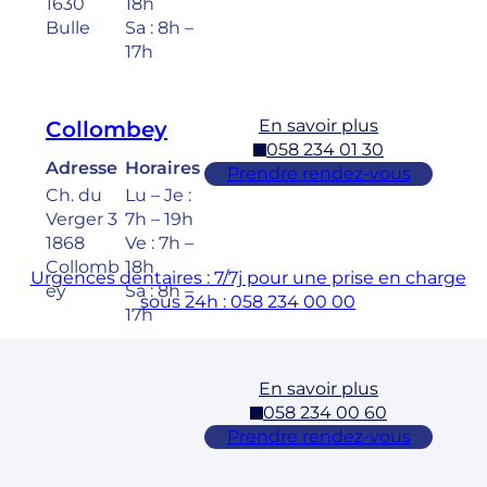
1630
18h
Bulle
Sa : 8h –
17h
En savoir plus
Collombey
058 234 01 30
Adresse
Horaires
Prendre rendez-vous
Ch. du
Lu – Je :
Verger 3
7h – 19h
1868
Ve : 7h –
Collomb
18h
Urgences dentaires : 7/7j pour une prise en charge
ey
Sa : 8h –
sous 24h : 058 234 00 00
17h
En savoir plus
Cossonay
058 234 00 60
Adresse
Horaires
Prendre rendez-vous
Rue des
Lu – Ve :
Laurelles
7h – 19h