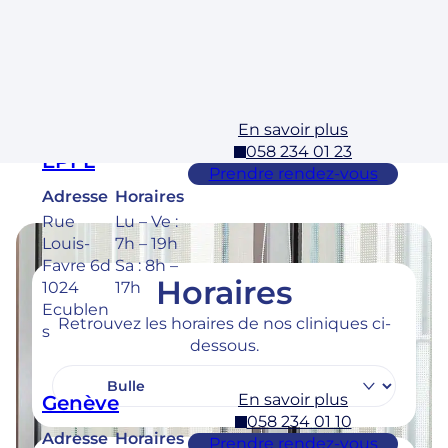
3 1304,
Sa : 8h –
Cossona
17h
y
En savoir plus
Ecublens –
058 234 01 23
EPFL
Prendre rendez-vous
Adresse
Horaires
Rue
Lu – Ve :
Louis-
7h – 19h
Favre 6d
Sa : 8h –
Horaires
1024
17h
Ecublen
Retrouvez les horaires de nos cliniques ci-
s
dessous.
En savoir plus
Genève
058 234 01 10
Adresse
Horaires
Prendre rendez-vous