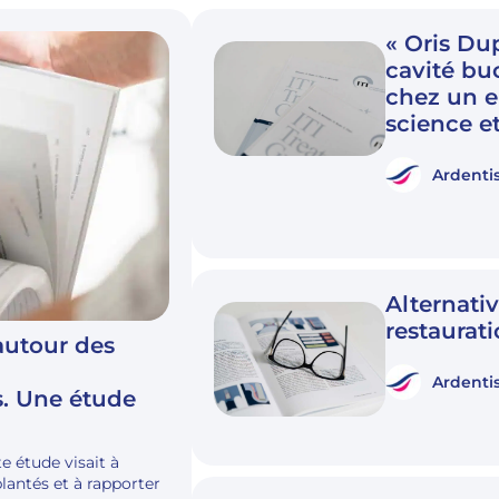
« Oris Dup
cavité bu
chez un en
science e
Ardenti
Alternati
restaurati
autour des
Ardenti
s. Une étude
e étude visait à
lantés et à rapporter