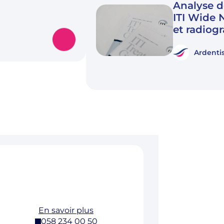
Analyse d
ITI Wide 
et radiog
Ardenti
En savoir plus
058 234 00 50