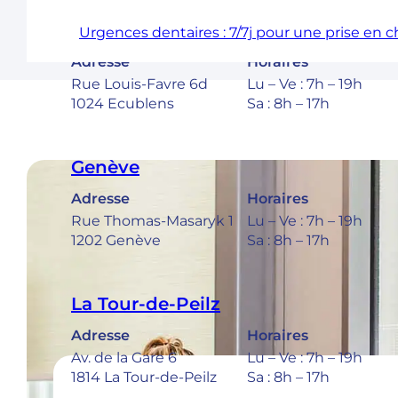
Ecublens – EPFL
Urgences dentaires : 7/7j pour une prise en 
Adresse
Horaires
Rue Louis-Favre 6d
Lu – Ve : 7h – 19h
1024 Ecublens
Sa : 8h – 17h
Genève
Adresse
Horaires
Rue Thomas-Masaryk 1
Lu – Ve : 7h – 19h
1202 Genève
Sa : 8h – 17h
La Tour-de-Peilz
Adresse
Horaires
Av. de la Gare 6
Lu – Ve : 7h – 19h
1814 La Tour-de-Peilz
Sa : 8h – 17h