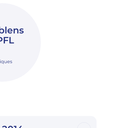
blens
PFL
niques