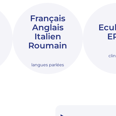
Français
Anglais
Ecu
Italien
E
Roumain
cli
langues parlées