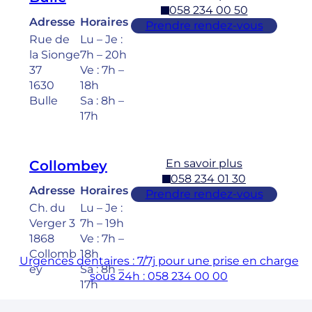
058 234 00 50
Adresse
Horaires
Prendre rendez-vous
Rue de
Lu – Je :
la Sionge
7h – 20h
37
Ve : 7h –
1630
18h
Bulle
Sa : 8h –
17h
En savoir plus
Collombey
058 234 01 30
Adresse
Horaires
Prendre rendez-vous
Ch. du
Lu – Je :
Verger 3
7h – 19h
1868
Ve : 7h –
Collomb
18h
Urgences dentaires : 7/7j pour une prise en charge
ey
Sa : 8h –
sous 24h : 058 234 00 00
17h