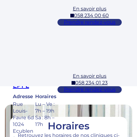
En savoir plus
Cossonay
058 234 00 60
Adresse
Horaires
Prendre rendez-vous
Rue des
Lu – Ve :
Laurelles
7h – 19h
3 1304,
Sa : 8h –
Cossona
17h
y
En savoir plus
Ecublens –
058 234 01 23
EPFL
Prendre rendez-vous
Adresse
Horaires
Rue
Lu – Ve :
Louis-
7h – 19h
Favre 6d
Sa : 8h –
Horaires
1024
17h
Ecublen
Retrouvez les horaires de nos cliniques ci-